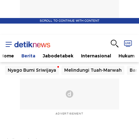
SCROLL TO CONTINUE WITH CONTENT
Home
Berita
Jabodetabek
Internasional
Hukum
Nyago Bumi Sriwijaya
Melindungi Tuah-Marwah
Ban
ADVERTISEMENT