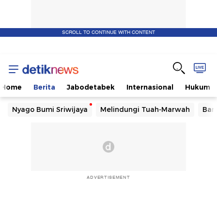
SCROLL TO CONTINUE WITH CONTENT
Home
Berita
Jabodetabek
Internasional
Hukum
Nyago Bumi Sriwijaya
Melindungi Tuah-Marwah
Ban
ADVERTISEMENT