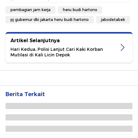
pembagian jam kerja
heru budi hartono
pj gubernur dki jakarta heru budi hartono
jabodetabek
Artikel Selanjutnya
Hari Kedua, Polisi Lanjut Cari Kaki Korban
Mutilasi di Kali Licin Depok
Berita Terkait
'Nggak Ada Semingguan Aja Puyeng', Saat Bank
Terapung Diandalkan Warga Tidung
Bupati Pati Sudewo Tiba di KPK Usai Terjaring
OTT