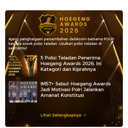
Menteri-Ketum Parpol Mampir ke Rumah Jokowi,
Apa yang Dibicarakan?
Ajang penghargaan persembahan detikcom bersama POLRI
kepada sosok polisi teladan. Usulkan polisi teladan di
sekitarmu!
5 Polisi Teladan Penerima
Hoegeng Awards 2026, Ini
Kategori dan Kiprahnya
IM57+ Sebut Hoegeng Awards
Jadi Motivasi Polri Jalankan
Amanat Konstitusi