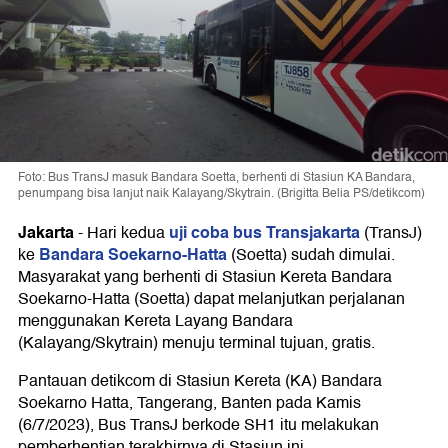
Foto: Bus TransJ masuk Bandara Soetta, berhenti di Stasiun KA Bandara,
penumpang bisa lanjut naik Kalayang/Skytrain. (Brigitta Belia PS/detikcom)
Jakarta
uji coba bus
Transjakarta
-
Hari kedua
(TransJ)
Bandara Soekarno-Hatta
ke
(Soetta) sudah dimulai.
Masyarakat yang berhenti di Stasiun Kereta Bandara
Soekarno-Hatta (Soetta) dapat melanjutkan perjalanan
menggunakan Kereta Layang Bandara
(Kalayang/Skytrain) menuju terminal tujuan, gratis.
Pantauan detikcom di Stasiun Kereta (KA) Bandara
Soekarno Hatta, Tangerang, Banten pada Kamis
(6/7/2023), Bus TransJ berkode SH1 itu melakukan
pemberhentian terakhirnya di Stasiun ini.