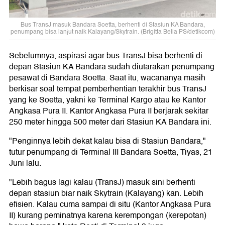
Bus TransJ masuk Bandara Soetta, berhenti di Stasiun KA Bandara,
penumpang bisa lanjut naik Kalayang/Skytrain. (Brigitta Belia PS/detikcom)
Sebelumnya, aspirasi agar bus TransJ bisa berhenti di
depan Stasiun KA Bandara sudah diutarakan penumpang
pesawat di Bandara Soetta. Saat itu, wacananya masih
berkisar soal tempat pemberhentian terakhir bus TransJ
yang ke Soetta, yakni ke Terminal Kargo atau ke Kantor
Angkasa Pura II. Kantor Angkasa Pura II berjarak sekitar
250 meter hingga 500 meter dari Stasiun KA Bandara ini.
"Penginnya lebih dekat kalau bisa di Stasiun Bandara,"
tutur penumpang di Terminal III Bandara Soetta, Tiyas, 21
Juni lalu.
"Lebih bagus lagi kalau (TransJ) masuk sini berhenti
depan stasiun biar naik Skytrain (Kalayang) kan. Lebih
efisien. Kalau cuma sampai di situ (Kantor Angkasa Pura
II) kurang peminatnya karena kerempongan (kerepotan)