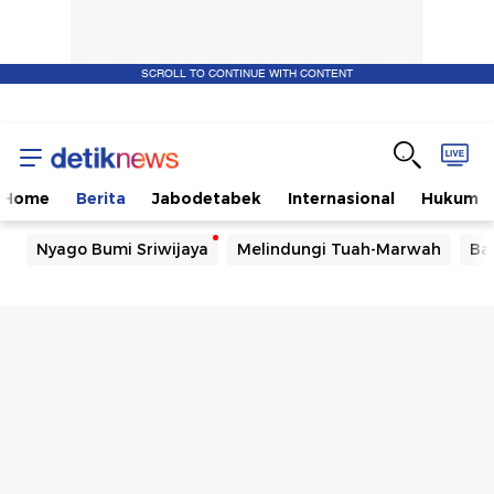
SCROLL TO CONTINUE WITH CONTENT
Home
Berita
Jabodetabek
Internasional
Hukum
Nyago Bumi Sriwijaya
Melindungi Tuah-Marwah
Ba