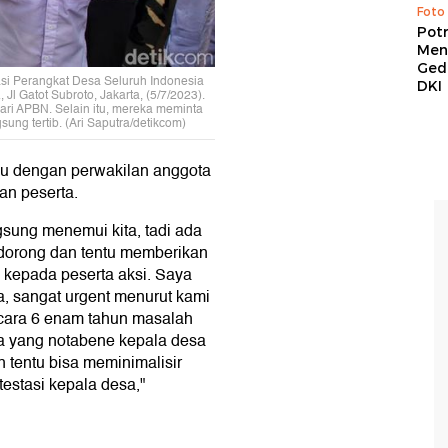
Foto
Pot
Men
Ged
si Perangkat Desa Seluruh Indonesia
DKI
l Gatot Subroto, Jakarta, (5/7/2023).
ri APBN. Selain itu, mereka meminta
ung tertib. (Ari Saputra/detikcom)
mu dengan perwakilan anggota
an peserta.
gsung menemui kita, tadi ada
dorong dan tentu memberikan
kepada peserta aksi. Saya
, sangat urgent menurut kami
bicara 6 enam tahun masalah
ama yang notabene kepala desa
 tentu bisa meminimalisir
estasi kepala desa,"