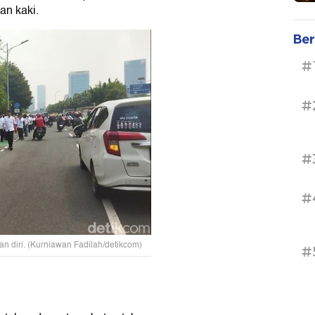
an kaki.
Ber
#
#
#
#
diri. (Kurniawan Fadilah/detikcom)
#