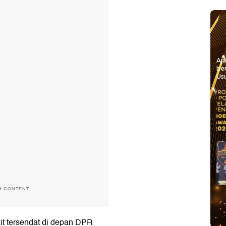
Aj
be
Usu
H CONTENT
it tersendat di depan DPR