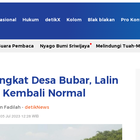
asional
Hukum
detikX
Kolom
Blak blakan
Pro Kon
Suara Pembaca
Nyago Bumi Sriwijaya
Melindungi Tuah-
gkat Desa Bubar, Lalin
 Kembali Normal
n Fadilah -
detikNews
05 Jul 2023 12:28 WIB