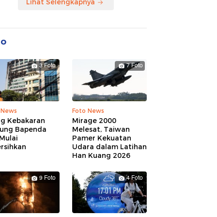
Lihat Selengkapnya
to
3 Foto
7 Foto
 News
Foto News
ng Kebakaran
Mirage 2000
ung Bapenda
Melesat, Taiwan
Mulai
Pamer Kekuatan
rsihkan
Udara dalam Latihan
Han Kuang 2026
9 Foto
4 Foto