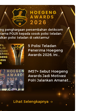
ang penghargaan persembahan detikcom
rsama POLRI kepada sosok polisi teladan.
lkan polisi teladan di sekitarmu!
5 Polisi Teladan
Penerima Hoegeng
Awards 2026, Ini
Kategori dan Kiprahnya
IM57+ Sebut Hoegeng
Awards Jadi Motivasi
Polri Jalankan Amanat
Konstitusi
Lihat Selengkapnya