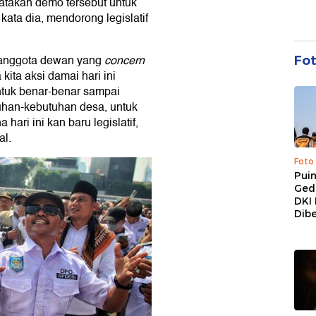
atakan demo tersebut untuk
ta dia, mendorong legislatif
a anggota dewan yang
concern
Fo
ita aksi damai hari ini
ntuk benar-benar sampai
han-kebutuhan desa, untuk
i ini kan baru legislatif,
al.
Foto
Pui
Ged
DKI 
Dibe