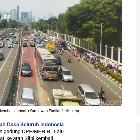
R kembali normal. (Kurniawan Fadilah/detikcom)
ah Desa Seluruh Indonesia
pan gedung DPR/MPR RI. Lalu
at, ke arah Slipi kembali