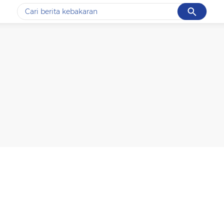
Cancel
Yang sedang ramai dicari
#1
data live draw sgp
#2
k-talk
#3
kebakaran
#4
prabowo
#5
gempa hari ini
Promoted
Terakhir yang dicari
Loading...