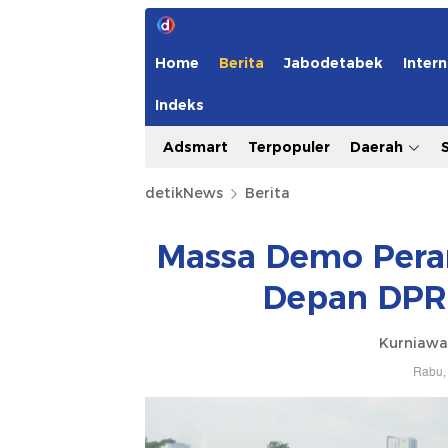
Home
Berita
Jabodetabek
Intern
Indeks
Adsmart
Terpopuler
Daerah
detikNews
Berita
Massa Demo Peran
Depan DPR
Kurniawa
Rabu, 