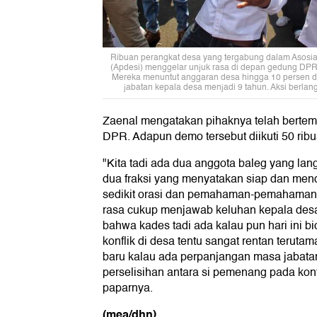
Ribuan perangkat desa yang tergabung dalam Asosia
(Apdesi) menggelar unjuk rasa di depan gedung DPR, J
Mereka menuntut anggaran desa hingga 10 persen da
jabatan kepala desa menjadi 9 tahun. Aksi berlangs
Zaenal mengatakan pihaknya telah berte
DPR. Adapun demo tersebut diikuti 50 ribu
"Kita tadi ada dua anggota baleg yang lan
dua fraksi yang menyatakan siap dan men
sedikit orasi dan pemahaman-pemahaman 
rasa cukup menjawab keluhan kepala desa
bahwa kades tadi ada kalau pun hari ini 
konflik di desa tentu sangat rentan terut
baru kalau ada perpanjangan masa jabatan
perselisihan antara si pemenang pada kont
paparnya.
(mea/dhn)