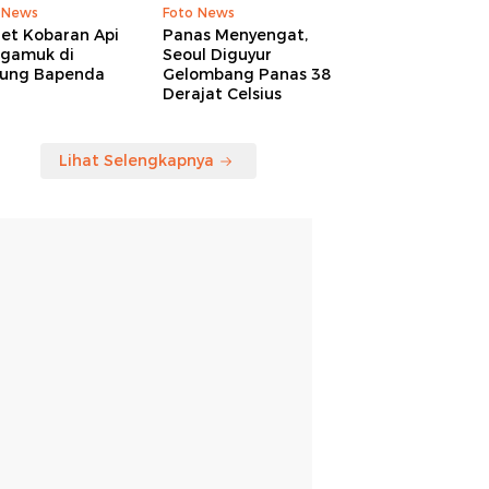
 News
Foto News
ret Kobaran Api
Panas Menyengat,
gamuk di
Seoul Diguyur
ung Bapenda
Gelombang Panas 38
Derajat Celsius
Lihat Selengkapnya