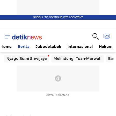
SCROLL TO CONTINUE WITH CONTENT
Home
Berita
Jabodetabek
Internasional
Hukum
Nyago Bumi Sriwijaya
Melindungi Tuah-Marwah
Ban
ADVERTISEMENT