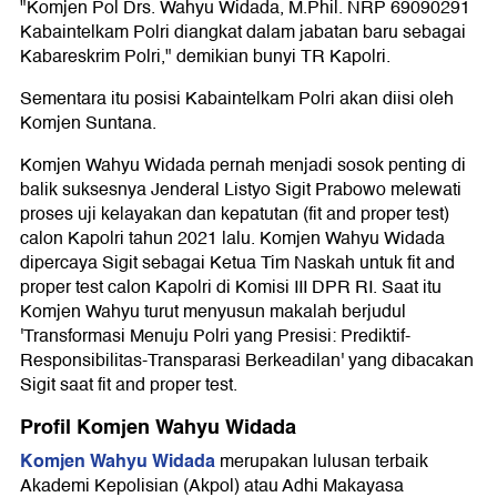
"Komjen Pol Drs. Wahyu Widada, M.Phil. NRP 69090291
Kabaintelkam Polri diangkat dalam jabatan baru sebagai
Kabareskrim Polri," demikian bunyi TR Kapolri.
Sementara itu posisi Kabaintelkam Polri akan diisi oleh
Komjen Suntana.
Komjen Wahyu Widada pernah menjadi sosok penting di
balik suksesnya Jenderal Listyo Sigit Prabowo melewati
proses uji kelayakan dan kepatutan (fit and proper test)
calon Kapolri tahun 2021 lalu. Komjen Wahyu Widada
dipercaya Sigit sebagai Ketua Tim Naskah untuk fit and
proper test calon Kapolri di Komisi III DPR RI. Saat itu
Komjen Wahyu turut menyusun makalah berjudul
'Transformasi Menuju Polri yang Presisi: Prediktif-
Responsibilitas-Transparasi Berkeadilan' yang dibacakan
Sigit saat fit and proper test.
Profil Komjen Wahyu Widada
Komjen Wahyu Widada
merupakan lulusan terbaik
Akademi Kepolisian (Akpol) atau Adhi Makayasa