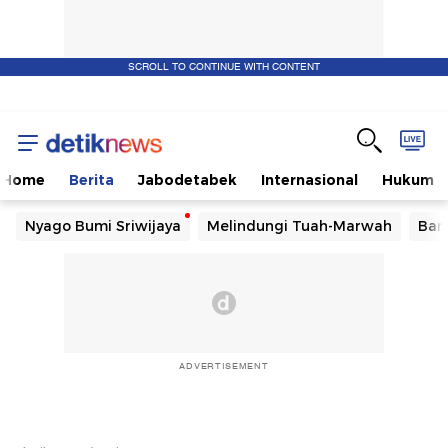
SCROLL TO CONTINUE WITH CONTENT
Home
Berita
Jabodetabek
Internasional
Hukum
Nyago Bumi Sriwijaya
Melindungi Tuah-Marwah
Ban
ADVERTISEMENT