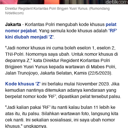
Direktur Regident Korlantas Polri Brigjen Yusri Yunus. (Rumondang
N/detikcom)
Jakarta
pelat
-
Korlantas Polri mengubah kode khusus
nomor pejabat
'RF'
. Yang semula kode khusus adalah
kini diubah menjadi 'Z
'.
"Jadi nomor khusus ini cuma boleh eselon 1, eselon 2,
TNI-Polri. Nomornya saya ubah. Untuk nomor khusus di
depannya Z," kata Direktur Regident Korlantas Polri
Brigjeen Yusri Yunus kepada wartawan di Mabes Polri,
Jalan Trunojoyo, Jakarta Selatan, Kamis (22/5/2023).
Kode khusus 'Z'
ini berlaku mulai November 2023. Jika
kemudian nantinya ditemukan adanya kendaraan yang
berpelat nomor kode 'RF', dipastikan pelat tersebut palsu.
"Jadi kalian pakai 'RF' itu nanti kalau bulan 11 lebih ke
atas itu, itu palsu. Silahkan wartawan foto, langsung kita
cek nanti. Ini sekalian sosialisasi, ini saya ubah nomor
khusus," ungkapnya.