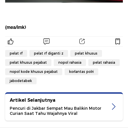
(mea/imk)
pelat rf
pelat rf diganti z
pelat khusus
pelat khusus pejabat
nopol rahasia
pelat rahasia
nopol kode khusus pejabat
korlantas polri
jabodetabek
Artikel Selanjutnya
Pencuri di Jakbar Sempat Mau Balikin Motor
Curian Saat Tahu Wajahnya Viral