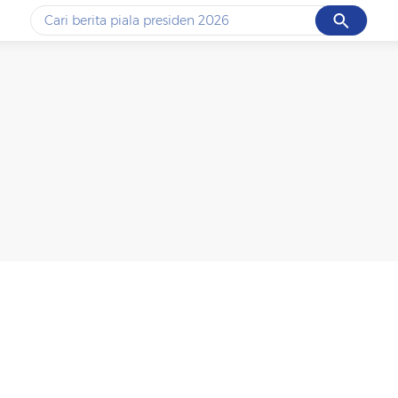
Cancel
Yang sedang ramai dicari
#1
data live draw sgp
#2
piala presiden 2026
#3
prabowo
#4
iran
#5
gempa hari ini
Promoted
Terakhir yang dicari
Loading...