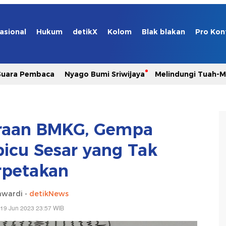
asional
Hukum
detikX
Kolom
Blak blakan
Pro Kon
Suara Pembaca
Nyago Bumi Sriwijaya
Melindungi Tuah-
iraan BMKG, Gempa
picu Sesar yang Tak
rpetakan
awardi -
detikNews
 19 Jun 2023 23:57 WIB