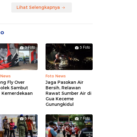
Lihat Selengkapnya
to
3 Foto
5 Foto
 News
Foto News
ng Fly Over
Jaga Pasokan Air
solek Sambut
Bersih, Relawan
 Kemerdekaan
Rawat Sumber Air di
Gua Keceme
Gunungkidul
5 Foto
7 Foto