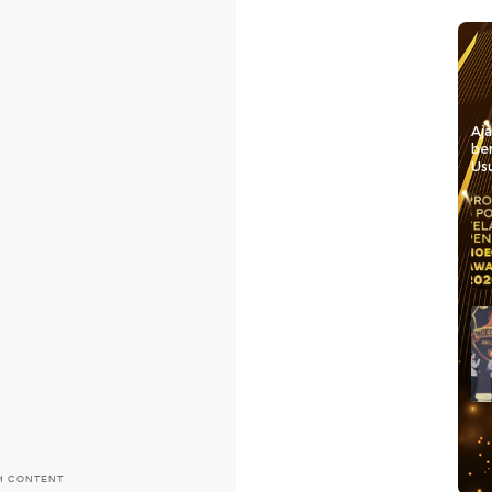
Aj
be
Usu
H CONTENT