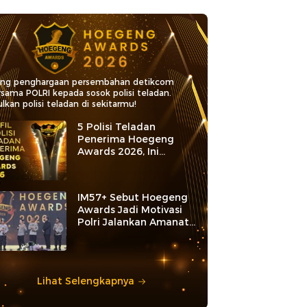
ang penghargaan persembahan detikcom
rsama POLRI kepada sosok polisi teladan.
lkan polisi teladan di sekitarmu!
5 Polisi Teladan
Penerima Hoegeng
Awards 2026, Ini
Kategori dan Kiprahnya
IM57+ Sebut Hoegeng
Awards Jadi Motivasi
Polri Jalankan Amanat
Konstitusi
Lihat Selengkapnya