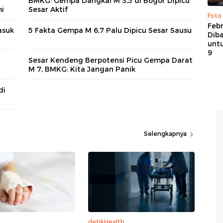
BMKG: Gempa Dangkal M 3,5 di Bogor Dipicu
mi
Sesar Aktif
Foto
Febr
asuk
5 Fakta Gempa M 6,7 Palu Dipicu Sesar Sausu
Dib
untu
9
Sesar Kendeng Berpotensi Picu Gempa Darat
M 7, BMKG: Kita Jangan Panik
di
Selengkapnya
detikHealth