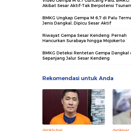
Video Gempa M 6,7 Guncang Palu, BMKG:
Akibat Sesar Aktif-Tak Berpotensi Tsuna
BMKG Ungkap Gempa M 6,7 di Palu Term
Jenis Dangkal, Dipicu Sesar Aktif
Riwayat Gempa Sesar Kendeng: Pernah
Hancurkan Surabaya hingga Mojokerto
BMKG Deteksi Rentetan Gempa Dangkal 
Sepanjang Jalur Sesar Kendeng
Rekomendasi untuk Anda
detikSulsel
detikInet