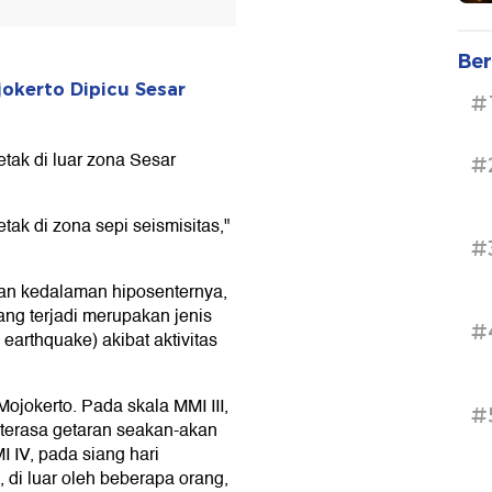
Ber
okerto Dipicu Sesar
#
etak di luar zona Sesar
#
tak di zona sepi seismisitas,"
#
an kedalaman hiposenternya,
ang terjadi merupakan jenis
#
earthquake) akibat aktivitas
ojokerto. Pada skala MMI III,
#
 terasa getaran seakan-akan
I IV, pada siang hari
 di luar oleh beberapa orang,