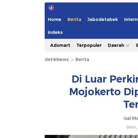
Home
Berita
Jabodetabek
Intern
Indeks
Adsmart
Terpopuler
Daerah
detikNews
Berita
Di Luar Perk
Mojokerto Di
Te
Isal M
Senin,