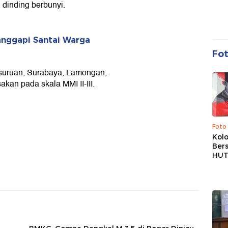
 dinding berbunyi.
anggapi Santai Warga
Fo
asuruan, Surabaya, Lamongan,
kan pada skala MMI II-III.
Foto
Kolo
Ber
HUT