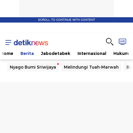
SCROLL TO CONTINUE WITH CONTENT
Home
Berita
Jabodetabek
Internasional
Hukum
Nyago Bumi Sriwijaya
Melindungi Tuah-Marwah
Ba