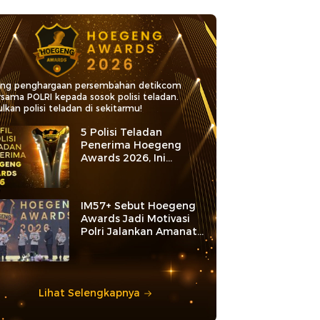
ang penghargaan persembahan detikcom
rsama POLRI kepada sosok polisi teladan.
lkan polisi teladan di sekitarmu!
5 Polisi Teladan
Penerima Hoegeng
Awards 2026, Ini
Kategori dan Kiprahnya
IM57+ Sebut Hoegeng
Awards Jadi Motivasi
Polri Jalankan Amanat
Konstitusi
Lihat Selengkapnya