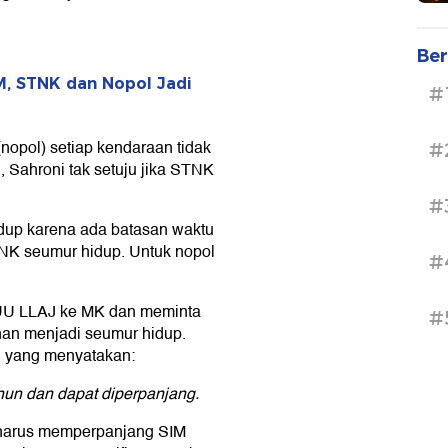
Ber
M, STNK dan Nopol Jadi
#
opol) setiap kendaraan tidak
#
, Sahroni tak setuju jika STNK
#
idup karena ada batasan waktu
TNK seumur hidup. Untuk nopol
#
 UU LLAJ ke MK dan meminta
#
nan menjadi seumur hidup.
J yang menyatakan:
hun dan dapat diperpanjang.
a harus memperpanjang SIM