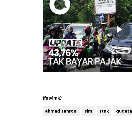
(fas/imk)
ahmad sahroni
sim
stnk
gugatan