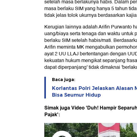
setelah masa berlakunya habis. Dalam pe
masa berlaku SIM yang hanya 5 tahun tid
tidak jelas tolok ukurnya berdasarkan kaj
Kerugian lainnya adalah Arifin Purwanto 
uang/biaya serta tenaga dan waktu untu
berlaku SIM setelah habis/mati. Berdasark
Arifin meminta MK mengabulkan permoho
ayat 2 UU LLAJ bertentangan dengan UU
kekuatan hukum mengikat sepanjang frasa
dapat diperpanjang' tidak dimaknai 'berlak
Baca juga:
Korlantas Polri Jelaskan Alasan
Bisa Seumur Hidup
Simak juga Video 'Duh! Hampir Separuh
Pajak':