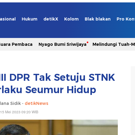
asional
Hukum
detikX
Kolom
Blak blakan
Pro Kon
Suara Pembaca
Nyago Bumi Sriwijaya
Melindungi Tuah-
III DPR Tak Setuju STNK
rlaku Seumur Hidup
lana Sidik -
detikNews
 15 Mei 2023 09:20 WIB