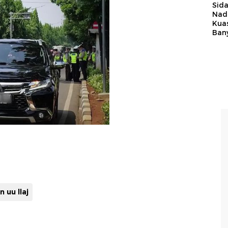
Sid
Nadi
Kua
Ban
 uu llaj