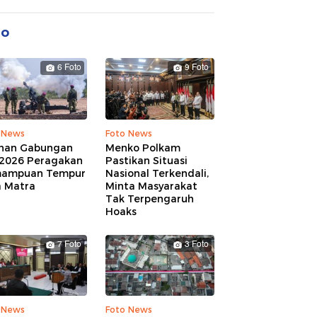
to
6 Foto
9 Foto
 News
Foto News
ihan Gabungan
Menko Polkam
 2026 Peragakan
Pastikan Situasi
ampuan Tempur
Nasional Terkendali,
a Matra
Minta Masyarakat
Tak Terpengaruh
Hoaks
7 Foto
3 Foto
 News
Foto News