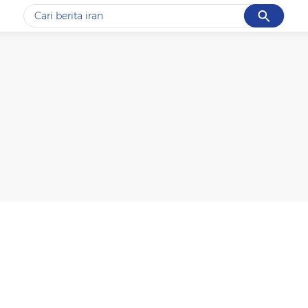
Cancel
Yang sedang ramai dicari
#1
demo
#2
prabowo
#3
iran
#4
korupsi
#5
kpk
Promoted
Terakhir yang dicari
Loading...