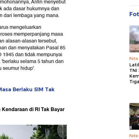
rmohonannya, Arifin menyebut
ak ada dasar hukumnya dan
Fo
ian dari lembaga yang mana.
harus mengeluarkan
k proses memperpanjang masa
an alasan-alasan tersebut,
nan dan menyatakan Pasal 85
D 1945 dan tidak mempunyai
Foto
 'berlaku selama 5 tahun dan
Lat
u seumur hidup'.
TNI
Kem
Tig
 Masa Berlaku SIM Tak
 Kendaraan di RI Tak Bayar
Foto