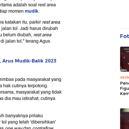
rtama adalah soal rest area
mudik
 tiap momen
.
a katakan itu, parkir
rest area
.
jalan tol. Jadi harus dirubah
itu belum diubah,
rest area
Fo
 jalan tol," terang Agus.
n, Arus Mudik-Balik 2023
deti
erimbas pada masyarakat yang
Pen
na hak cutinya terpotong.
Figu
ersama, masyarakat yang tidak
Kem
s dia mau istirahat, cutinya
sih banyaknya prilaku
ol yang telah 'dibersihkan'
tas
one way
dan
contraflow
.