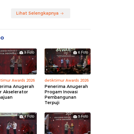
Lihat Selengkapnya
to
9 Foto
6 Foto
ktimur Awards 2026
detiktimur Awards 2026
erima Anugerah
Penerima Anugerah
r Akselerator
Progam Inovasi
ajuan
Pembangunan
Terpuji
4 Foto
5 Foto