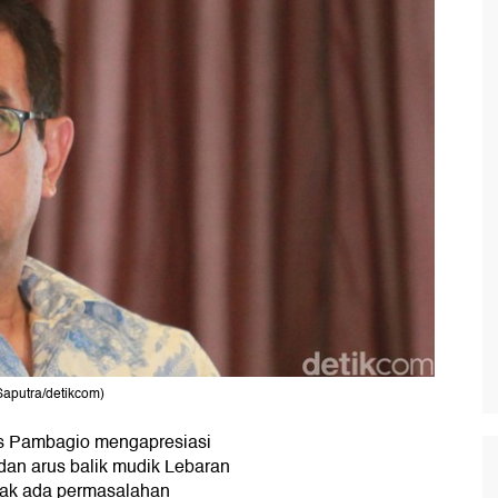
Saputra/detikcom)
s Pambagio mengapresiasi
dan arus balik mudik Lebaran
 tak ada permasalahan