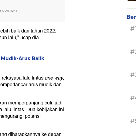
H CONTENT
Ber
#
lebih baik dari tahun 2022.
hun lalu," ucap dia.
#
 Mudik-Arus Balik
#
rekayasa lalu lintas
one way
,
 memperlancar arus mudik dan
#
kan memperpanjang cuti, jadi
lalu lintas. Dua kebijakan ini
mengurangi potensi
#
yang diharapkannya ke depan