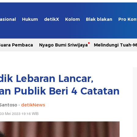
asional
Hukum
detikX
Kolom
Blak blakan
Pro Kon
Suara Pembaca
Nyago Bumi Sriwijaya
Melindungi Tuah-
dik Lebaran Lancar,
n Publik Beri 4 Catatan
Santoso -
detikNews
03 Mei 2023 19:16 WIB