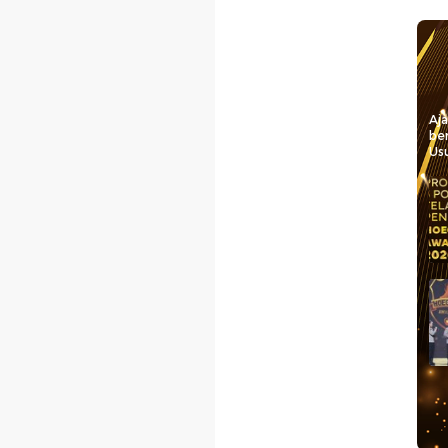
Aj
be
Usu