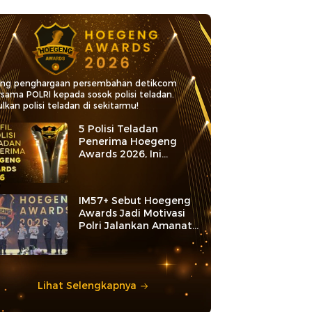
ang penghargaan persembahan detikcom
rsama POLRI kepada sosok polisi teladan.
lkan polisi teladan di sekitarmu!
5 Polisi Teladan
Penerima Hoegeng
Awards 2026, Ini
Kategori dan Kiprahnya
IM57+ Sebut Hoegeng
Awards Jadi Motivasi
Polri Jalankan Amanat
Konstitusi
Lihat Selengkapnya