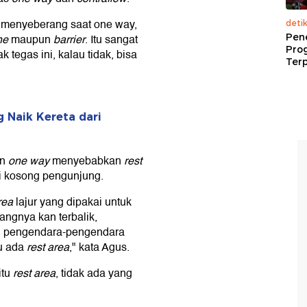
 menyeberang saat one way,
deti
Pen
ne
maupun
barrier
. Itu sangat
Pro
 tegas ini, kalau tidak, bisa
Terp
 Naik Kereta dari
an
one way
menyebabkan
rest
di kosong pengunjung.
rea
lajur yang dipakai untuk
angnya kan terbalik,
i pengendara-pengendara
hu ada
rest area
," kata Agus.
itu
rest area
, tidak ada yang