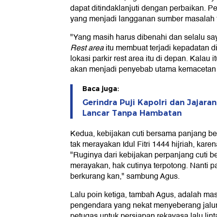
dapat ditindaklanjuti dengan perbaikan. Pe
yang menjadi langganan sumber masalah
"Yang masih harus dibenahi dan selalu say
Rest area
itu membuat terjadi kepadatan di 
lokasi parkir rest area itu di depan. Kalau 
akan menjadi penyebab utama kemacetan di
Baca juga:
Gerindra Puji Kapolri dan Jajara
Lancar Tanpa Hambatan
Kedua, kebijakan cuti bersama panjang b
tak merayakan Idul Fitri 1444 hijriah, kare
"Ruginya dari kebijakan perpanjang cuti b
merayakan, hak cutinya terpotong. Nanti pa
berkurang kan," sambung Agus.
Lalu poin ketiga, tambah Agus, adalah ma
pengendara yang nekat menyeberang jalur t
petugas untuk persiapan rekayasa lalu lin