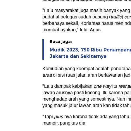
"Lalu masyarakat juga masih banyak yang
padahal petugas sudah pasang (
traffic
)
co
berbahaya sekali, Korlantas harus menindak
membahayakan," tutur Agus.
Baca juga:
Mudik 2023, 750 Ribu Penumpang
Jakarta dan Sekitarnya
Kemudian yang keempat adalah penerap
area
di sisi ruas jalan arah berlawanan ja
"Lalu dampak kebijakan
one way
itu
rest a
lawan arusnya pasti kosong. Itu karena pal
menghadap arah yang semestinya. Nah in
yang masuk jalur lawan arah kan tidak ta
"Tapi
plus
-nya karena tidak ada yang tahu 
mampir, pungkas dia.