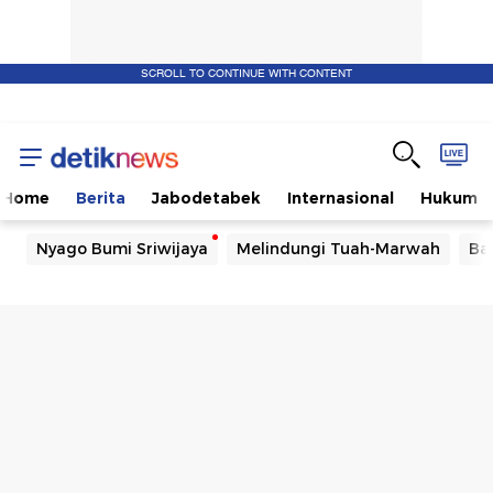
SCROLL TO CONTINUE WITH CONTENT
Home
Berita
Jabodetabek
Internasional
Hukum
Nyago Bumi Sriwijaya
Melindungi Tuah-Marwah
Ba