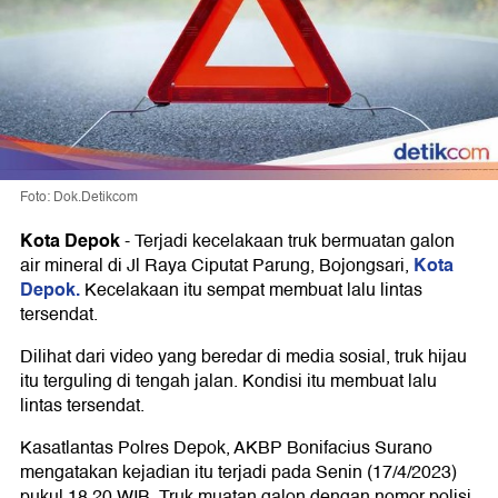
Foto: Dok.Detikcom
Kota Depok
-
Terjadi kecelakaan truk bermuatan galon
Kota
air mineral di Jl Raya Ciputat Parung, Bojongsari,
Depok.
Kecelakaan itu sempat membuat lalu lintas
tersendat.
Dilihat dari video yang beredar di media sosial, truk hijau
itu terguling di tengah jalan. Kondisi itu membuat lalu
lintas tersendat.
Kasatlantas Polres Depok, AKBP Bonifacius Surano
mengatakan kejadian itu terjadi pada Senin (17/4/2023)
pukul 18.20 WIB. Truk muatan galon dengan nomor polisi