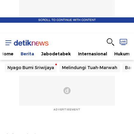
SCROLL TO CONTINUE WITH CONTENT
Home
Berita
Jabodetabek
Internasional
Hukum
Nyago Bumi Sriwijaya
Melindungi Tuah-Marwah
Ban
ADVERTISEMENT