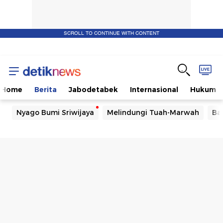
SCROLL TO CONTINUE WITH CONTENT
Home
Berita
Jabodetabek
Internasional
Hukum
Nyago Bumi Sriwijaya
Melindungi Tuah-Marwah
Ba