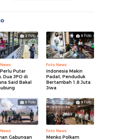
to
3 Foto
8 Foto
 News
Foto News
Perlu Putar
Indonesia Makin
, Dua JPO di
Padat, Penduduk
una Said Bakal
Bertambah 1,8 Juta
hubung
Jiwa
6 Foto
9 Foto
 News
Foto News
ihan Gabungan
Menko Polkam