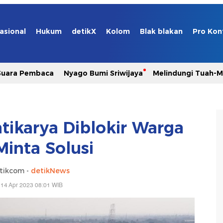
asional
Hukum
detikX
Kolom
Blak blakan
Pro Kon
Suara Pembaca
Nyago Bumi Sriwijaya
Melindungi Tuah-
Jatikarya Diblokir Warga
Minta Solusi
tikcom -
detikNews
 14 Apr 2023 08:01 WIB