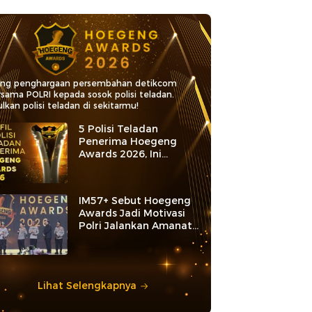
ang penghargaan persembahan detikcom
rsama POLRI kepada sosok polisi teladan.
lkan polisi teladan di sekitarmu!
5 Polisi Teladan
Penerima Hoegeng
Awards 2026, Ini
Kategori dan Kiprahnya
IM57+ Sebut Hoegeng
Awards Jadi Motivasi
Polri Jalankan Amanat
Konstitusi
Lihat Selengkapnya