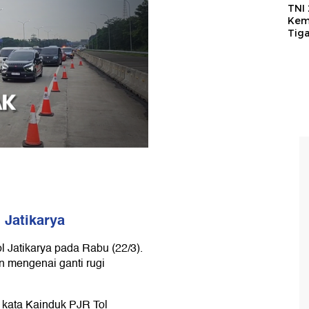
TNI
Kem
Tig
 Jatikarya
l Jatikarya pada Rabu (22/3).
 mengenai ganti rugi
," kata Kainduk PJR Tol