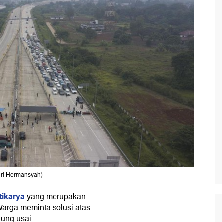
khri Hermansyah)
tikarya
yang merupakan
Warga meminta solusi atas
jung usai.