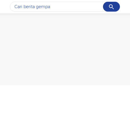
Cancel
Yang sedang ramai dicari
#1
gempa hari ini
#2
demo
#3
gempa
#4
iran
#5
prabowo
Promoted
Terakhir yang dicari
Loading...