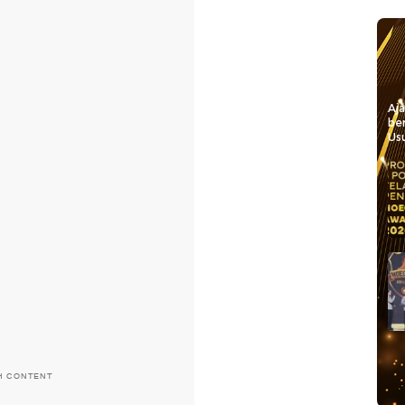
Aj
be
Usu
H CONTENT