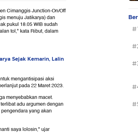
en Cimanggis Junction-On/Off
gis menuju Jatikarya) dan
Ber
ejak pukul 18.05 WIB sudah
#
lan tol," kata Ribut, dalam
#
rya Sejak Kemarin, Lalin
#
ntuk mengantisipasi aksi
berlanjut pada 22 Maret 2023.
#
gga menyebabkan macet.
 terlibat adu argumen dengan
#
n pengendara yang akan
anti saya lolosin," ujar