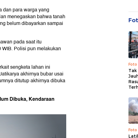
ra dan para warga yang
jalan menegaskan bahwa tanah
Fo
yang belum dibayarkan sampai
awan pada saat itu
0 WIB. Polisi pun melakukan
Foto
kait sengketa lahan ini
Tak 
atikarya akhirnya bubar usai
Jauh
lumnya ditutup akhirnya dibuka
Ras
Ter
Belum Dibuka, Kendaraan
Foto
Lat