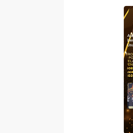
Aj
be
Usu