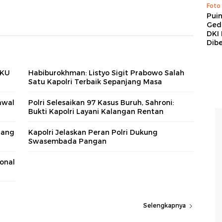
Foto
Pui
Ged
DKI 
Dibe
OKU
Habiburokhman: Listyo Sigit Prabowo Salah
Satu Kapolri Terbaik Sepanjang Masa
Kawal
Polri Selesaikan 97 Kasus Buruh, Sahroni:
Bukti Kapolri Layani Kalangan Rentan
lang
Kapolri Jelaskan Peran Polri Dukung
Swasembada Pangan
ional
Selengkapnya