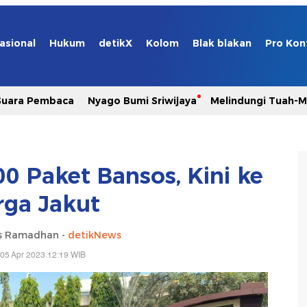
asional
Hukum
detikX
Kolom
Blak blakan
Pro Kon
Suara Pembaca
Nyago Bumi Sriwijaya
Melindungi Tuah-
00 Paket Bansos, Kini ke
ga Jakut
s Ramadhan -
detikNews
05 Apr 2023 12:19 WIB