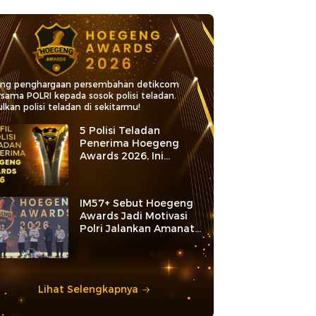
ang penghargaan persembahan detikcom
rsama POLRI kepada sosok polisi teladan.
lkan polisi teladan di sekitarmu!
5 Polisi Teladan
Penerima Hoegeng
Awards 2026, Ini
Kategori dan Kiprahnya
IM57+ Sebut Hoegeng
Awards Jadi Motivasi
Polri Jalankan Amanat
Konstitusi
Lihat Selengkapnya