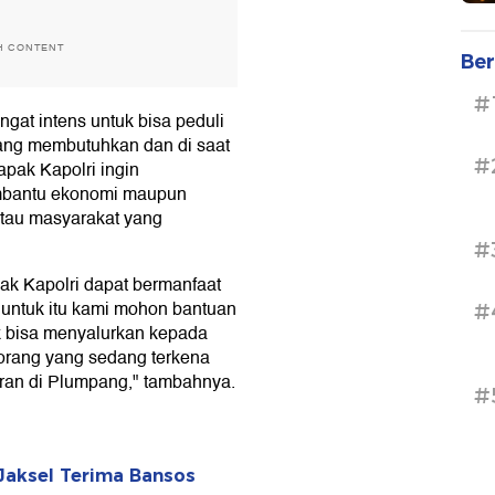
H CONTENT
Ber
#
gat intens untuk bisa peduli
ang membutuhkan dan di saat
#
pak Kapolri ingin
embantu ekonomi maupun
tau masyarakat yang
#
k Kapolri dapat bermanfaat
 untuk itu kami mohon bantuan
#
k bisa menyalurkan kepada
-orang yang sedang terkena
aran di Plumpang," tambahnya.
#
Jaksel Terima Bansos