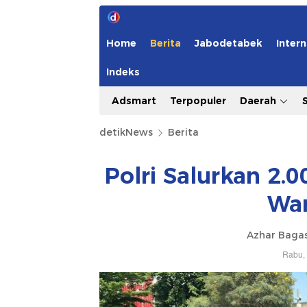
Home
Berita
Jabodetabek
Intern
Indeks
Adsmart
Terpopuler
Daerah
detikNews
Berita
Polri Salurkan 2.0
War
Azhar Baga
Rabu, 