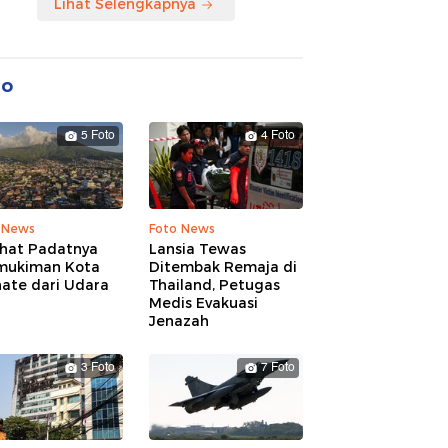
Lihat Selengkapnya
to
5 Foto
4 Foto
 News
Foto News
ihat Padatnya
Lansia Tewas
mukiman Kota
Ditembak Remaja di
nate dari Udara
Thailand, Petugas
Medis Evakuasi
Jenazah
3 Foto
7 Foto