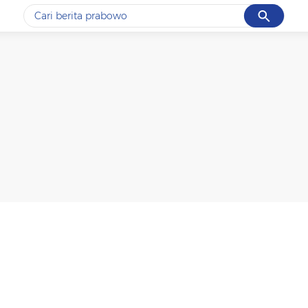
Cancel
Yang sedang ramai dicari
#1
data live draw sgp
#2
kebakaran
#3
prabowo
#4
iran
#5
gempa hari ini
Promoted
Terakhir yang dicari
Loading...