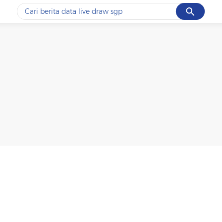
Cancel
Yang sedang ramai dicari
#1
data live draw sgp
#2
kebakaran
#3
prabowo
#4
iran
#5
gempa hari ini
Promoted
Terakhir yang dicari
Loading...