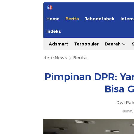
Home
Berita
Jabodetabek
Intern
Indeks
Adsmart
Terpopuler
Daerah
detikNews
Berita
Pimpinan DPR: Ya
Bisa 
Dwi Ra
Jumat,