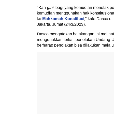
"Kan
gini
, bagi yang kemudian menolak p
kemudian menggunakan hak konstitusiona
Mahkamah Konstitusi
ke
," kata Dasco d
Jakarta, Jumat (24/3/2023).
Dasco mengatakan belakangan ini melihat
mengenakkan terkait penolakan Undang-Un
berharap penolakan bisa dilakukan melalui 