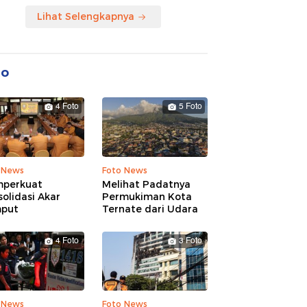
Lihat Selengkapnya
to
4 Foto
5 Foto
 News
Foto News
perkuat
Melihat Padatnya
olidasi Akar
Permukiman Kota
put
Ternate dari Udara
4 Foto
3 Foto
 News
Foto News