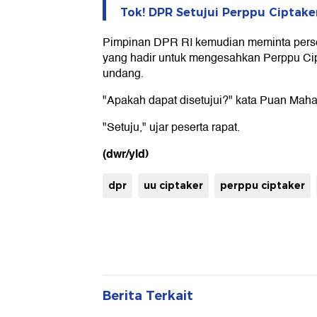
Tok! DPR Setujui Perppu Ciptak
Pimpinan DPR RI kemudian meminta perset
yang hadir untuk mengesahkan Perppu Ci
undang.
"Apakah dapat disetujui?" kata Puan Maha
"Setuju," ujar peserta rapat.
(dwr/yld)
dpr
uu ciptaker
perppu ciptaker
Berita Terkait