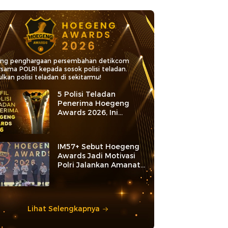
ang penghargaan persembahan detikcom
rsama POLRI kepada sosok polisi teladan.
lkan polisi teladan di sekitarmu!
5 Polisi Teladan
Penerima Hoegeng
Awards 2026, Ini
Kategori dan Kiprahnya
IM57+ Sebut Hoegeng
Awards Jadi Motivasi
Polri Jalankan Amanat
Konstitusi
Lihat Selengkapnya