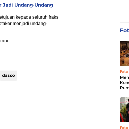
er Jadi Undang-Undang
ujuan kepada seluruh fraksi
ptaker menjadi undang-
Fo
rani.
Foto
dasco
Mem
Kons
Rum
Foto