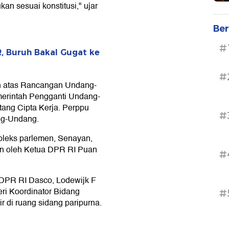
kan sesuai konstitusi," ujar
Ber
#
, Buruh Bakal Gugat ke
#
n atas Rancangan Undang-
erintah Pengganti Undang-
ang Cipta Kerja. Perppu
#
ang-Undang.
mpleks parlemen, Senayan,
pin oleh Ketua DPR RI Puan
#
a DPR RI Dasco, Lodewijk F
eri Koordinator Bidang
#
r di ruang sidang paripurna.