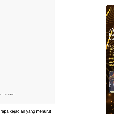
Aj
be
Usu
H CONTENT
berapa kejadian yang menurut