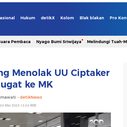
asional
Hukum
detikX
Kolom
Blak blakan
Pro Kon
Suara Pembaca
Nyago Bumi Sriwijaya
Melindungi Tuah-
ng Menolak UU Ciptaker
Gugat ke MK
hmawati -
detikNews
 24 Mar 2023 13:24 WIB