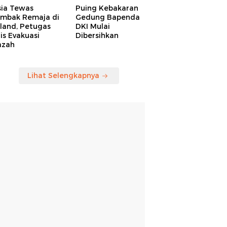
sia Tewas
Puing Kebakaran
embak Remaja di
Gedung Bapenda
land, Petugas
DKI Mulai
is Evakuasi
Dibersihkan
azah
Lihat Selengkapnya