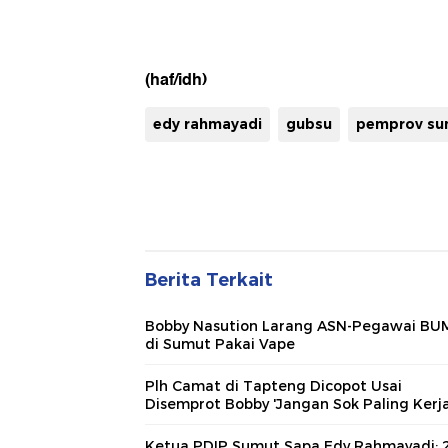
(haf/idh)
edy rahmayadi
gubsu
pemprov su
Berita Terkait
Bobby Nasution Larang ASN-Pegawai B
di Sumut Pakai Vape
Plh Camat di Tapteng Dicopot Usai
Disemprot Bobby 'Jangan Sok Paling Kerja
Ketua PDIP Sumut Sapa Edy Rahmayadi: 