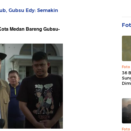
gub, Gubsu Edy: Semakin
Fo
 Kota Medan Bareng Gubsu-
Foto
36 
Sun
Dim
Foto