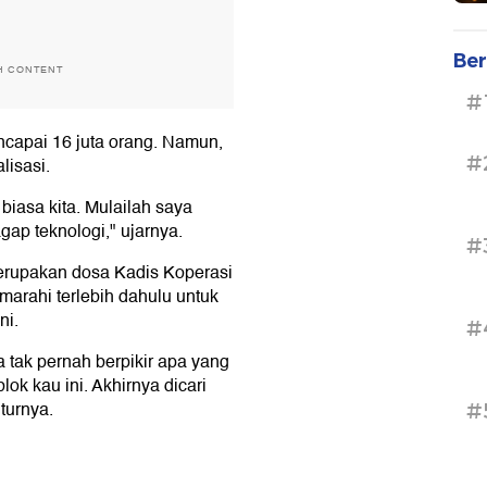
Ber
H CONTENT
#
ncapai 16 juta orang. Namun,
#
lisasi.
 biasa kita. Mulailah saya
gap teknologi," ujarnya.
#
rupakan dosa Kadis Koperasi
arahi terlebih dahulu untuk
ni.
#
a tak pernah berpikir apa yang
ok kau ini. Akhirnya dicari
turnya.
#