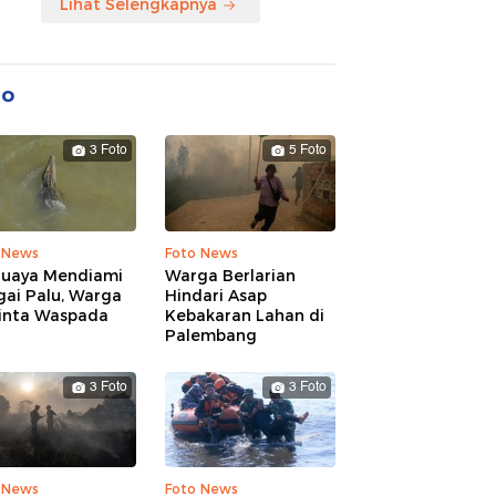
Lihat Selengkapnya
to
3 Foto
5 Foto
 News
Foto News
Buaya Mendiami
Warga Berlarian
gai Palu, Warga
Hindari Asap
inta Waspada
Kebakaran Lahan di
Palembang
3 Foto
3 Foto
 News
Foto News