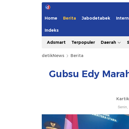
Home
Berita
Jabodetabek
Intern
Indeks
Adsmart
Terpopuler
Daerah
detikNews
Berita
Gubsu Edy Marah
Kartik
Senin,