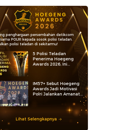
ang penghargaan persembahan detikcom
rsama POLRI kepada sosok polisi teladan.
lkan polisi teladan di sekitarmu!
5 Polisi Teladan
Penerima Hoegeng
Awards 2026, Ini
Kategori dan Kiprahnya
IM57+ Sebut Hoegeng
Awards Jadi Motivasi
Polri Jalankan Amanat
Konstitusi
Lihat Selengkapnya