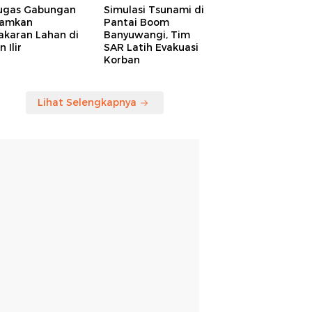
ugas Gabungan
Simulasi Tsunami di
amkan
Pantai Boom
akaran Lahan di
Banyuwangi, Tim
 Ilir
SAR Latih Evakuasi
Korban
Lihat Selengkapnya