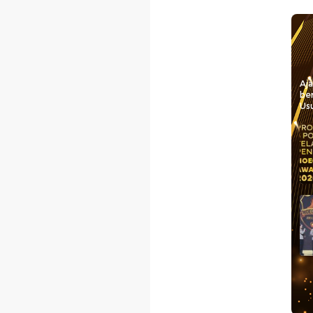
Aj
be
Usu