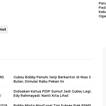
Pet
Pad
Keb
Ogan
mut
UMD
Gubsu Bobby Penuhi Janji Berkantor di Nias 3
Bulan, Dimulai Rabu Pekan Ini
Didoakan Ketua PDIP Sumut Jadi Gubsu Lagi,
'
Edy Rahmayadi: Nanti Kita Lihat
2029
Bobby Minta Maaf soal Tim Sukses Ejek PSMS