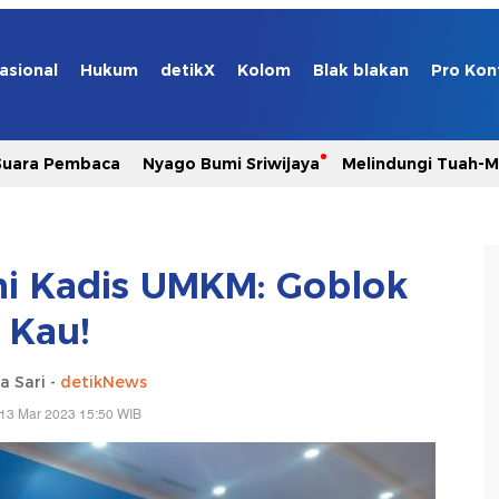
asional
Hukum
detikX
Kolom
Blak blakan
Pro Kon
Suara Pembaca
Nyago Bumi Sriwijaya
Melindungi Tuah-
i Kadis UMKM: Goblok
Kau!
a Sari -
detikNews
 13 Mar 2023 15:50 WIB