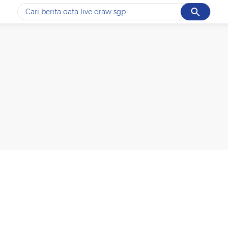
Cancel
Yang sedang ramai dicari
#1
ketik
#2
bromo
#3
streaming motogp
#4
prabowo
#5
data live draw sgp
Promoted
Terakhir yang dicari
Loading...