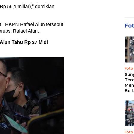
Rp 56,1 miliar)," demikian
it LHKPN Rafael Alun tersebut.
Fo
rupsi Rafael Alun.
 Alun Tahu Rp 37 M di
Foto
Sung
Terc
Men
Ber
Foto