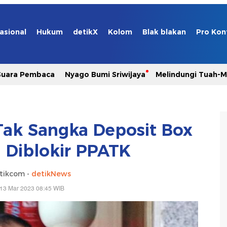
asional
Hukum
detikX
Kolom
Blak blakan
Pro Kon
Suara Pembaca
Nyago Bumi Sriwijaya
Melindungi Tuah-
 Tak Sangka Deposit Box
an Diblokir PPATK
tikcom -
detikNews
 13 Mar 2023 08:45 WIB