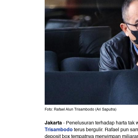
Foto: Rafael Alun Trisambodo (Ari Saputra)
Jakarta
-
Penelusuran terhadap harta tak 
Trisambodo
terus bergulir. Rafael pun s
deposit box tempatnya menyimpan miliaran 