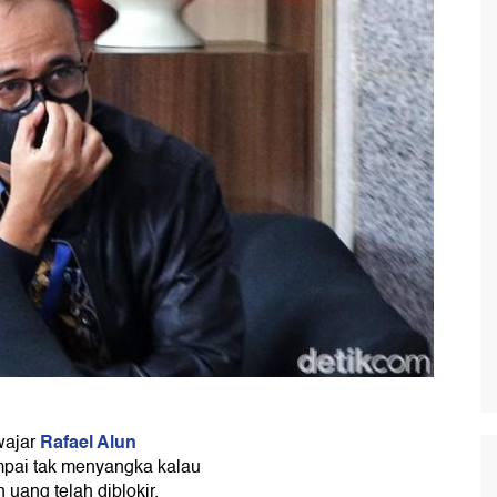
Rafael Alun
wajar
ampai tak menyangka kalau
uang telah diblokir.