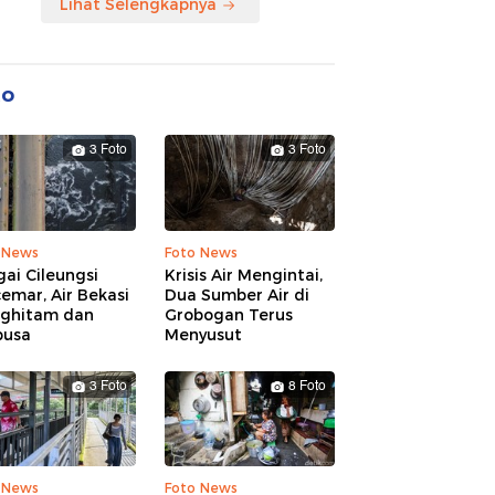
Lihat Selengkapnya
to
3 Foto
3 Foto
 News
Foto News
ai Cileungsi
Krisis Air Mengintai,
emar, Air Bekasi
Dua Sumber Air di
ghitam dan
Grobogan Terus
busa
Menyusut
3 Foto
8 Foto
 News
Foto News