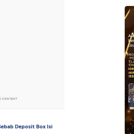
Aj
be
Usu
H CONTENT
Sebab Deposit Box Isi