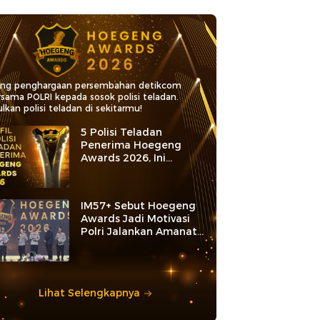
ang penghargaan persembahan detikcom
rsama POLRI kepada sosok polisi teladan.
lkan polisi teladan di sekitarmu!
5 Polisi Teladan
Penerima Hoegeng
Awards 2026, Ini
Kategori dan Kiprahnya
IM57+ Sebut Hoegeng
Awards Jadi Motivasi
Polri Jalankan Amanat
Konstitusi
Lihat Selengkapnya