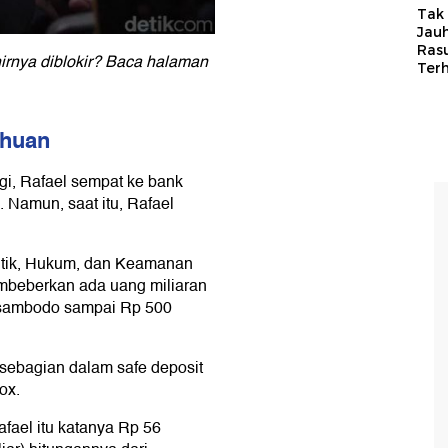
Tak 
Jauh
Ras
hirnya diblokir? Baca halaman
Ter
ahuan
gi, Rafael sempat ke bank
 Namun, saat itu, Rafael
olitik, Hukum, dan Keamanan
beberkan ada uang miliaran
risambodo sampai Rp 500
 sebagian dalam safe deposit
ox.
fael itu katanya Rp 56