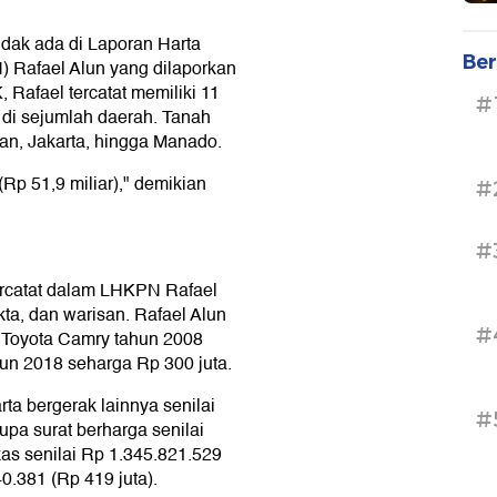
 tidak ada di Laporan Harta
Ber
Rafael Alun yang dilaporkan
Rafael tercatat memiliki 11
#
 di sejumlah daerah. Tanah
an, Jakarta, hingga Manado.
p 51,9 miliar)," demikian
#
#
rcatat dalam LHKPN Rafael
akta, dan warisan. Rafael Alun
#
ni Toyota Camry tahun 2008
hun 2018 seharga Rp 300 juta.
rta bergerak lainnya senilai
#
rupa surat berharga senilai
kas senilai Rp 1.345.821.529
40.381 (Rp 419 juta).