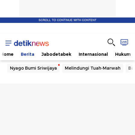
SCROLL TO CONTINUE WITH CONTENT
Home
Berita
Jabodetabek
Internasional
Hukum
Nyago Bumi Sriwijaya
Melindungi Tuah-Marwah
Ba