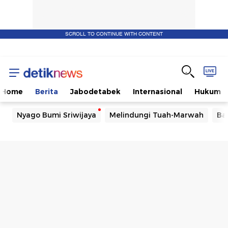
SCROLL TO CONTINUE WITH CONTENT
Home
Berita
Jabodetabek
Internasional
Hukum
Nyago Bumi Sriwijaya
Melindungi Tuah-Marwah
Ba