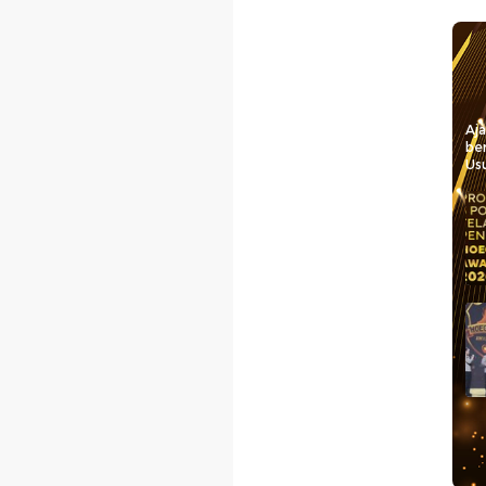
Aj
be
Usu