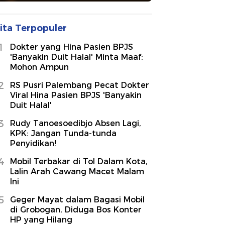
ita Terpopuler
1
Dokter yang Hina Pasien BPJS
'Banyakin Duit Halal' Minta Maaf:
Mohon Ampun
2
RS Pusri Palembang Pecat Dokter
Viral Hina Pasien BPJS 'Banyakin
Duit Halal'
3
Rudy Tanoesoedibjo Absen Lagi,
KPK: Jangan Tunda-tunda
Penyidikan!
4
Mobil Terbakar di Tol Dalam Kota,
Lalin Arah Cawang Macet Malam
Ini
5
Geger Mayat dalam Bagasi Mobil
di Grobogan, Diduga Bos Konter
HP yang Hilang