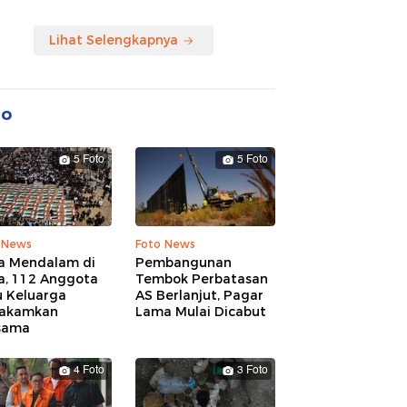
Lihat Selengkapnya
to
5 Foto
5 Foto
 News
Foto News
a Mendalam di
Pembangunan
a, 112 Anggota
Tembok Perbatasan
u Keluarga
AS Berlanjut, Pagar
akamkan
Lama Mulai Dicabut
sama
4 Foto
3 Foto