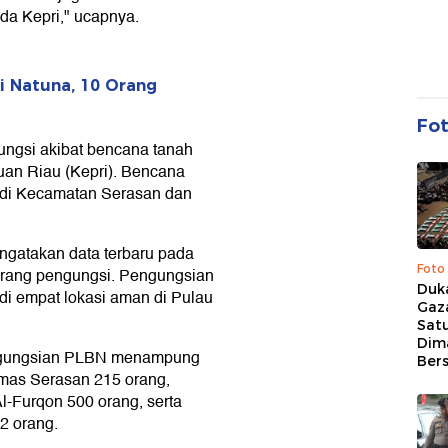
da Kepri," ucapnya.
 Natuna, 10 Orang
Fo
ngsi akibat bencana tanah
uan Riau (Kepri). Bencana
a di Kecamatan Serasan dan
atakan data terbaru pada
Foto
 orang pengungsi. Pengungsian
Duk
di empat lokasi aman di Pulau
Gaz
Sat
Dim
engungsian PLBN menampung
Ber
mas Serasan 215 orang,
l-Furqon 500 orang, serta
2 orang.