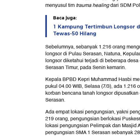
menyusul tim
trauma healing
dari SDM Pol
Baca juga:
1 Kampung Tertimbun Longsor di
Tewas-50 Hilang
Sebelumnya, sebanyak 1.216 orang mengu
longsor di Pulau Serasan, Natuna, Kepula
longsor diketahui terjadi di beberapa des
Serasan Timur, pada Senin kemarin.
Kepala BPBD Kepri Muhammad Hasbi meng
pukul 04.00 WIB, Selasa (7/3), ada 1.216
korban bencana tanah longsor dipusatkan 
Serasan.
Ada empat lokasi pengungsian, yakni p
219 orang, pengungsian berlokasi Puskes
lokasi pengungsian Pelimpak dan Masjid A
pengungsian SMA 1 Serasan sebanyak 28