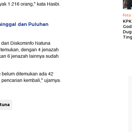
ak 1.216 orang," kata Hasbi.
Foto
KPK 
ninggal dan Puluhan
God
Duga
Tin
 dari Diskominfo Natuna
itemukan, dengan 4 jenazah
gkan 6 jenazah lainnya sudah
u belum ditemukan ada 42
 pencarian kembali," ujarnya.
atuna