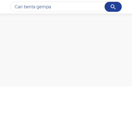
Cancel
Yang sedang ramai dicari
#1
gempa hari ini
#2
gempa
#3
prabowo
#4
iran
#5
demo
Promoted
Terakhir yang dicari
Loading...