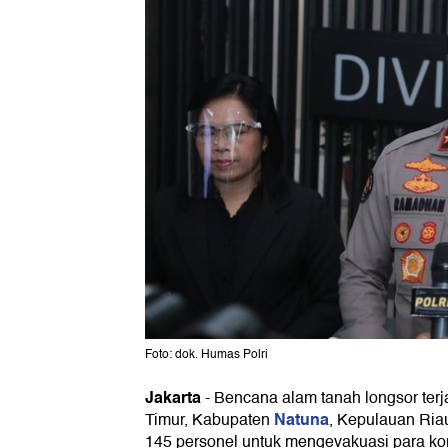
Foto: dok. Humas Polri
Jakarta
-
Bencana alam tanah longsor terj
Natuna
Timur, Kabupaten
, Kepulauan Riau
145 personel untuk mengevakuasi para kor