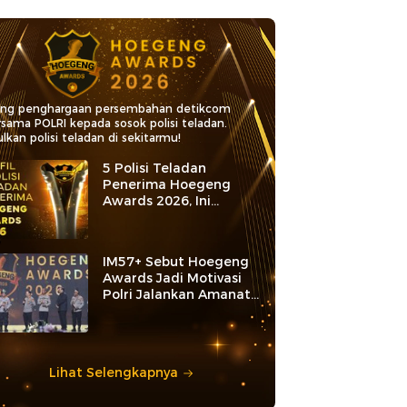
ang penghargaan persembahan detikcom
rsama POLRI kepada sosok polisi teladan.
lkan polisi teladan di sekitarmu!
5 Polisi Teladan
Penerima Hoegeng
Awards 2026, Ini
Kategori dan Kiprahnya
IM57+ Sebut Hoegeng
Awards Jadi Motivasi
Polri Jalankan Amanat
Konstitusi
Lihat Selengkapnya