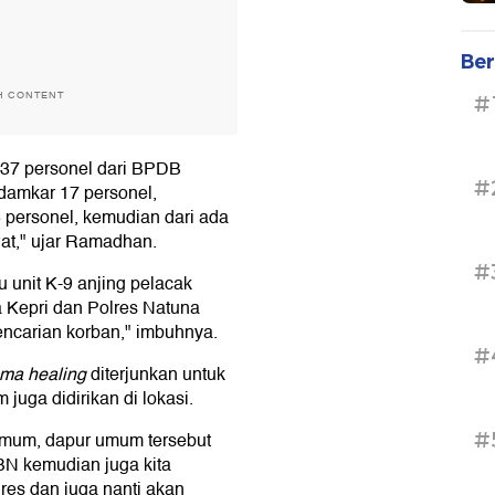
Ber
H CONTENT
#
 37 personel dari BPDB
#
damkar 17 personel,
 personel, kemudian dari ada
wat," ujar Ramadhan.
#
 unit K-9 anjing pelacak
 Kepri dan Polres Natuna
ncarian korban," imbuhnya.
#
uma healing
diterjunkan untuk
uga didirikan di lokasi.
#
 umum, dapur umum tersebut
BN kemudian juga kita
lres dan juga nanti akan