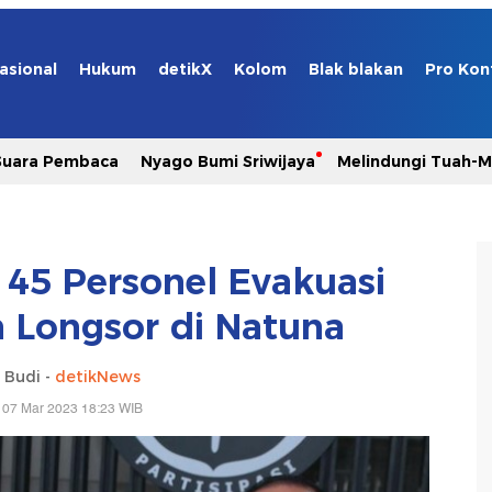
asional
Hukum
detikX
Kolom
Blak blakan
Pro Kon
Suara Pembaca
Nyago Bumi Sriwijaya
Melindungi Tuah-
145 Personel Evakuasi
 Longsor di Natuna
 Budi -
detikNews
 07 Mar 2023 18:23 WIB