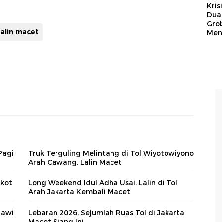
Kris
Dua 
Gro
lalin macet
Men
Pagi
Truk Terguling Melintang di Tol Wiyotowiyono
Arah Cawang, Lalin Macet
lkot
Long Weekend Idul Adha Usai, Lalin di Tol
Arah Jakarta Kembali Macet
rawi
Lebaran 2026, Sejumlah Ruas Tol di Jakarta
Macet Siang Ini