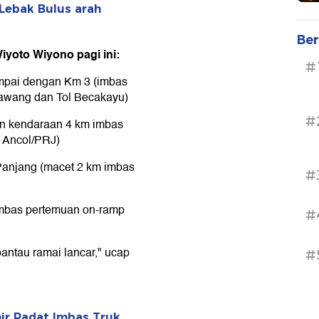
 Lebak Bulus arah
Ber
 Wiyoto Wiyono pagi ini:
#
ampai dengan Km 3 (imbas
Cawang dan Tol Becakayu)
#
an kendaraan 4 km imbas
l Ancol/PRJ)
Panjang (macet 2 km imbas
#
imbas pertemuan on-ramp
#
pantau ramai lancar," ucap
#
unir Padat Imbas Truk