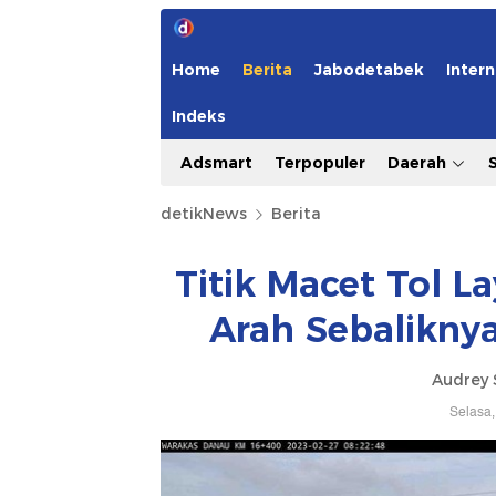
Home
Berita
Jabodetabek
Intern
Indeks
Adsmart
Terpopuler
Daerah
detikNews
Berita
Titik Macet Tol 
Arah Sebalikny
Audrey 
Selasa,