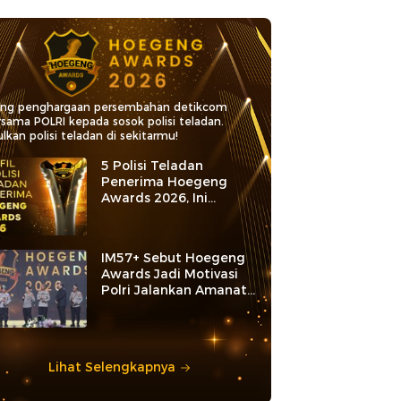
ang penghargaan persembahan detikcom
rsama POLRI kepada sosok polisi teladan.
lkan polisi teladan di sekitarmu!
5 Polisi Teladan
Penerima Hoegeng
Awards 2026, Ini
Kategori dan Kiprahnya
IM57+ Sebut Hoegeng
Awards Jadi Motivasi
Polri Jalankan Amanat
Konstitusi
Lihat Selengkapnya