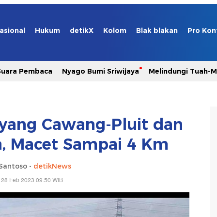
asional
Hukum
detikX
Kolom
Blak blakan
Pro Kon
Suara Pembaca
Nyago Bumi Sriwijaya
Melindungi Tuah-
Layang Cawang-Pluit dan
a, Macet Sampai 4 Km
Santoso -
detikNews
 28 Feb 2023 09:50 WIB