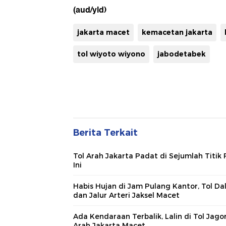
(aud/yld)
jakarta macet
kemacetan jakarta
tol wiyoto wiyono
jabodetabek
Berita Terkait
Tol Arah Jakarta Padat di Sejumlah Titik 
Ini
Habis Hujan di Jam Pulang Kantor, Tol Da
dan Jalur Arteri Jaksel Macet
Ada Kendaraan Terbalik, Lalin di Tol Jago
Arah Jakarta Macet