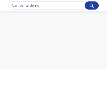
Cancel
Yang sedang ramai dicari
#1
gempa hari ini
#2
gempa
#3
iran
#4
demo
#5
prabowo
Promoted
Terakhir yang dicari
Loading...