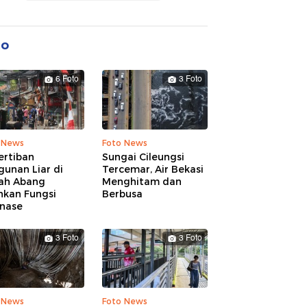
to
6 Foto
3 Foto
 News
Foto News
ertiban
Sungai Cileungsi
unan Liar di
Tercemar, Air Bekasi
ah Abang
Menghitam dan
hkan Fungsi
Berbusa
inase
3 Foto
3 Foto
 News
Foto News