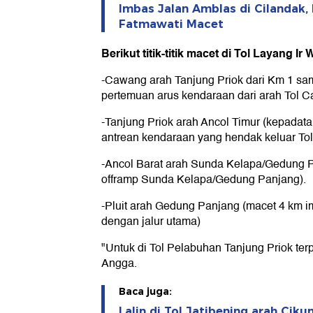
Imbas Jalan Amblas di Cilandak,
Fatmawati Macet
Berikut titik-titik macet di Tol Layang Ir
-Cawang arah Tanjung Priok dari Km 1 s
pertemuan arus kendaraan dari arah Tol 
-Tanjung Priok arah Ancol Timur (kepadat
antrean kendaraan yang hendak keluar To
-Ancol Barat arah Sunda Kelapa/Gedung 
offramp Sunda Kelapa/Gedung Panjang).
-Pluit arah Gedung Panjang (macet 4 km 
dengan jalur utama)
"Untuk di Tol Pelabuhan Tanjung Priok ter
Angga.
Baca juga:
Lalin di Tol Jatibening arah Cik