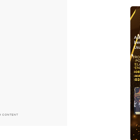
Aj
be
Usu
H CONTENT