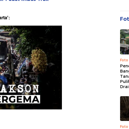
rta':
Fo
Foto
Pen
Bang
Tan
Puli
Dra
Foto