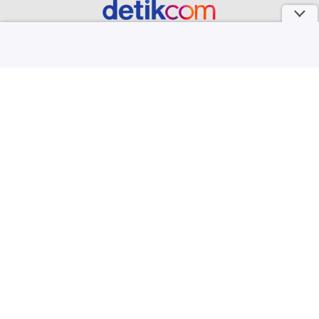
part of
Redaksi
Pedoman Media Siber
Karir
Kotak Pos
Info Iklan
Privacy Policy
Disclaimer
Download aplikasi detikcom
Copyright @ 2026 detikcom, All right reserved