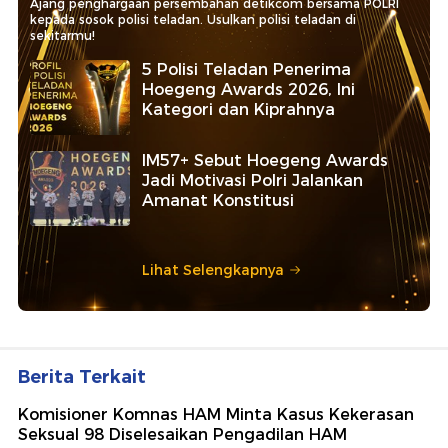
Ajang penghargaan persembahan detikcom bersama POLRI
kepada sosok polisi teladan. Usulkan polisi teladan di
sekitarmu!
5 Polisi Teladan Penerima
Hoegeng Awards 2026, Ini
Kategori dan Kiprahnya
IM57+ Sebut Hoegeng Awards
Jadi Motivasi Polri Jalankan
Amanat Konstitusi
Lihat Selengkapnya
Berita Terkait
Komisioner Komnas HAM Minta Kasus Kekerasan
Seksual 98 Diselesaikan Pengadilan HAM