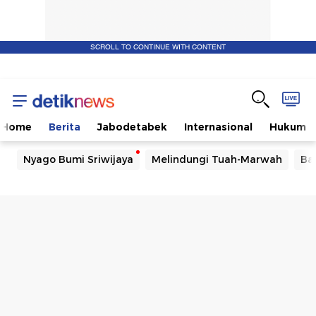
SCROLL TO CONTINUE WITH CONTENT
Home
Berita
Jabodetabek
Internasional
Hukum
Nyago Bumi Sriwijaya
Melindungi Tuah-Marwah
Ba