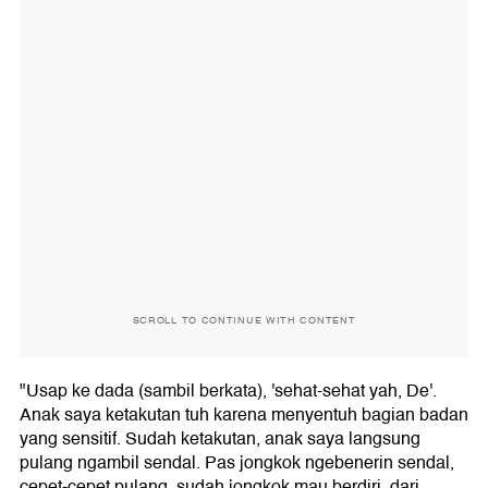
SCROLL TO CONTINUE WITH CONTENT
"Usap ke dada (sambil berkata), 'sehat-sehat yah, De'.
Anak saya ketakutan tuh karena menyentuh bagian badan
yang sensitif. Sudah ketakutan, anak saya langsung
pulang ngambil sendal. Pas jongkok ngebenerin sendal,
cepet-cepet pulang, sudah jongkok mau berdiri, dari