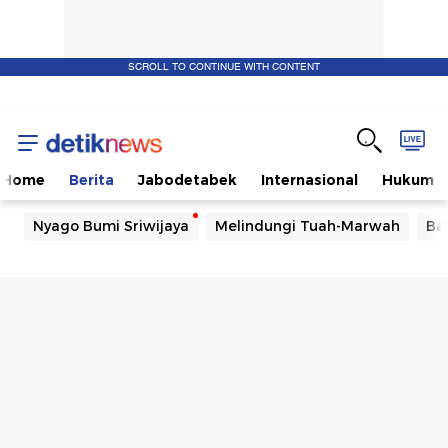
SCROLL TO CONTINUE WITH CONTENT
Home
Berita
Jabodetabek
Internasional
Hukum
Nyago Bumi Sriwijaya
Melindungi Tuah-Marwah
Ba