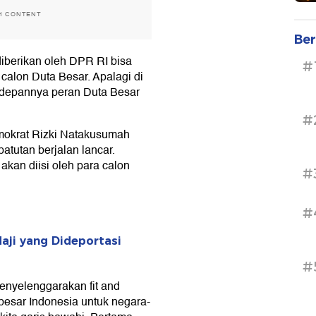
H CONTENT
Ber
iberikan oleh DPR RI bisa
#
calon Duta Besar. Apalagi di
e depannya peran Duta Besar
#
mokrat Rizki Natakusumah
atutan berjalan lancar.
akan diisi oleh para calon
#
#
aji yang Dideportasi
#
enyelenggarakan fit and
a besar Indonesia untuk negara-