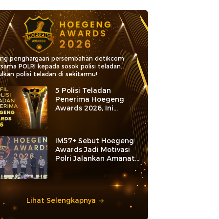
ang penghargaan persembahan detikcom
rsama POLRI kepada sosok polisi teladan.
lkan polisi teladan di sekitarmu!
5 Polisi Teladan
Penerima Hoegeng
Awards 2026, Ini
Kategori dan Kiprahnya
IM57+ Sebut Hoegeng
Awards Jadi Motivasi
Polri Jalankan Amanat
Konstitusi
Lihat Selengkapnya