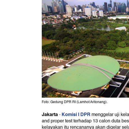
Foto: Gedung DPR RI (Lamhot Aritonang).
Jakarta
Komisi I DPR
-
menggelar uji kela
and proper test terhadap 13 calon duta besar
kelayakan itu rencananya akan digelar sela