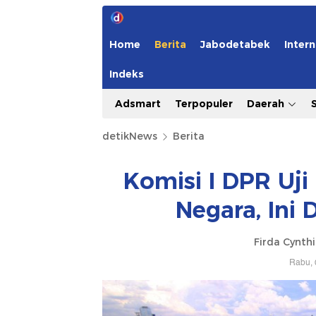
Home
Berita
Jabodetabek
Intern
Indeks
Adsmart
Terpopuler
Daerah
detikNews
Berita
Komisi I DPR Uj
Negara, Ini
Firda Cynth
Rabu, 