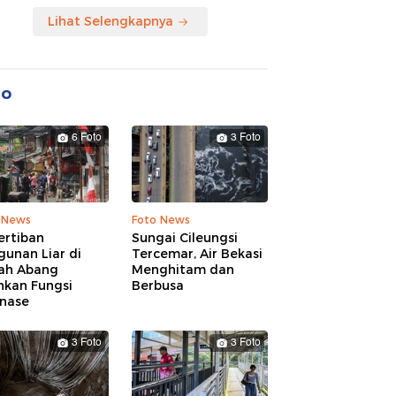
Lihat Selengkapnya
to
6 Foto
3 Foto
 News
Foto News
ertiban
Sungai Cileungsi
unan Liar di
Tercemar, Air Bekasi
ah Abang
Menghitam dan
hkan Fungsi
Berbusa
inase
3 Foto
3 Foto