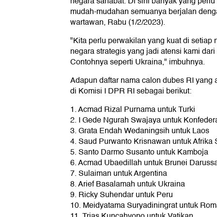
negara sahabat. Di sini banyak yang perlu 
mudah-mudahan semuanya berjalan dengan
wartawan, Rabu (1/2/2023).
"Kita perlu perwakilan yang kuat di setiap
negara strategis yang jadi atensi kami dari
Contohnya seperti Ukraina," imbuhnya.
Adapun daftar nama calon dubes RI yang a
di Komisi I DPR RI sebagai berikut:
1. Acmad Rizal Purnama untuk Turki
2. I Gede Ngurah Swajaya untuk Konfeder
3. Grata Endah Wedaningsih untuk Laos
4. Saud Purwanto Krisnawan untuk Afrika 
5. Santo Darmo Susanto untuk Kamboja
6. Acmad Ubaedillah untuk Brunei Daruss
7. Sulaiman untuk Argentina
8. Arief Basalamah untuk Ukraina
9. Ricky Suhendar untuk Peru
10. Meidyatama Suryadiningrat untuk Rom
11. Trias Kuncahyono untuk Vatikan