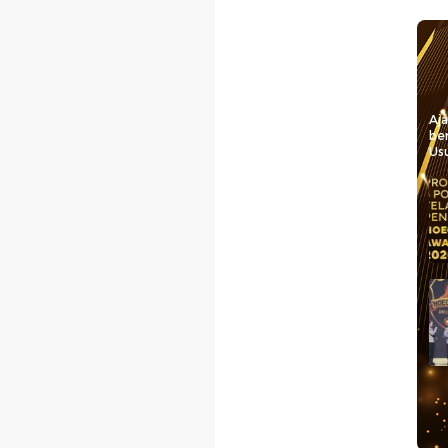
Aj
be
Usu