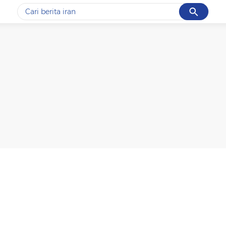
Cancel
Yang sedang ramai dicari
#1
gempa hari ini
#2
gempa
#3
iran
#4
demo
#5
prabowo
Promoted
Terakhir yang dicari
Loading...