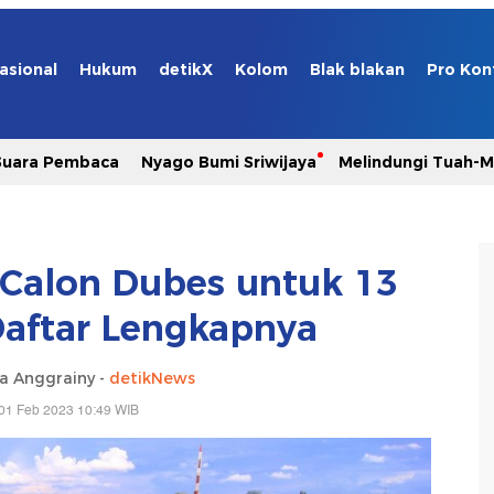
asional
Hukum
detikX
Kolom
Blak blakan
Pro Kon
Suara Pembaca
Nyago Bumi Sriwijaya
Melindungi Tuah-
i Calon Dubes untuk 13
 Daftar Lengkapnya
ia Anggrainy -
detikNews
01 Feb 2023 10:49 WIB