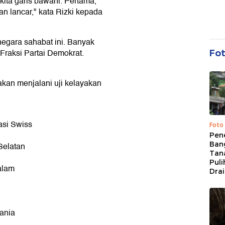
kita garis bawahi. Pertama,
 lancar," kata Rizki kepada
 negara sahabat ini. Banyak
 Fraksi Partai Demokrat.
Fo
kan menjalani uji kelayakan
asi Swiss
Foto
Pen
Bang
Selatan
Tan
Puli
alam
Dra
ania