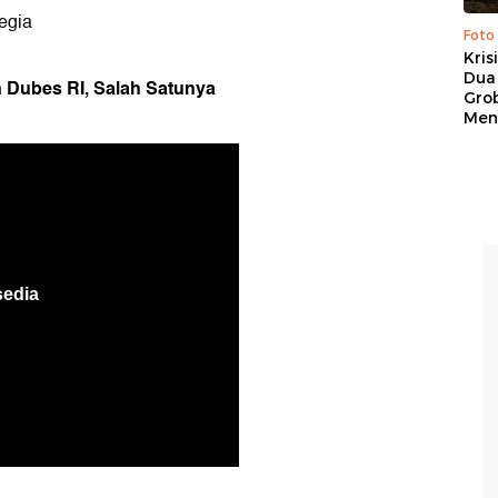
egia
Foto
Kris
Dua 
n Dubes RI, Salah Satunya
Gro
Men