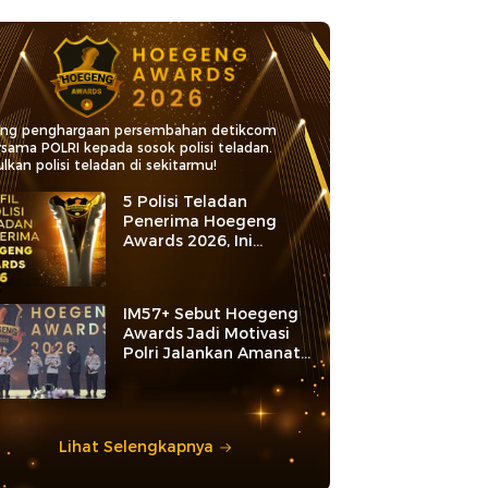
ang penghargaan persembahan detikcom
rsama POLRI kepada sosok polisi teladan.
lkan polisi teladan di sekitarmu!
5 Polisi Teladan
Penerima Hoegeng
Awards 2026, Ini
Kategori dan Kiprahnya
IM57+ Sebut Hoegeng
Awards Jadi Motivasi
Polri Jalankan Amanat
Konstitusi
Lihat Selengkapnya