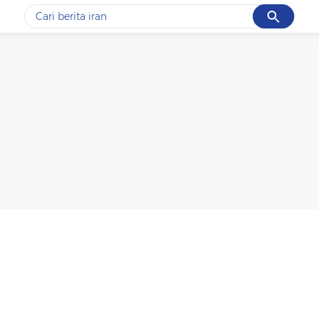
Cancel
Yang sedang ramai dicari
#1
gempa hari ini
#2
gempa
#3
iran
#4
demo
#5
prabowo
Promoted
Terakhir yang dicari
Loading...