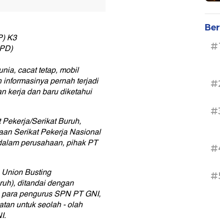
Ber
P) K3
#
APD)
ia, cacat tetap, mobil
n informasinya pernah terjadi
#
n kerja dan baru diketahui
#
 Pekerja/Serikat Buruh,
an Serikat Pekerja Nasional
idalam perusahaan, pihak PT
#
 Union Busting
#
ruh), ditandai dengan
 para pengurus SPN PT GNI,
tan untuk seolah - olah
I.