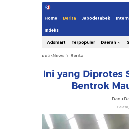
Home
Berita
Jabodetabek
Intern
Indeks
Adsmart
Terpopuler
Daerah
detikNews
Berita
Ini yang Diprotes
Bentrok Mau
Danu Da
Selasa,