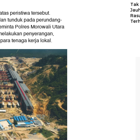
Tak 
Jauh
as peristiwa tersebut.
Ras
 dan tunduk pada perundang-
Ter
eminta Polres Morowali Utara
melakukan penyerangan,
ara tenaga kerja lokal.