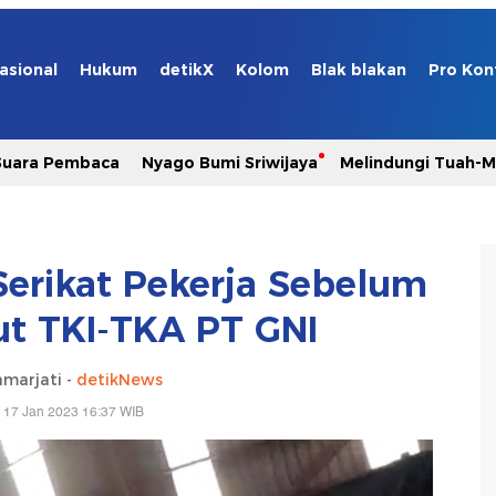
asional
Hukum
detikX
Kolom
Blak blakan
Pro Kon
Suara Pembaca
Nyago Bumi Sriwijaya
Melindungi Tuah-
 Serikat Pekerja Sebelum
t TKI-TKA PT GNI
marjati -
detikNews
 17 Jan 2023 16:37 WIB