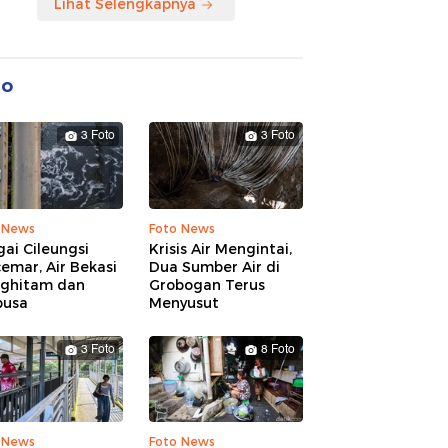
Lihat Selengkapnya
to
3 Foto
3 Foto
 News
Foto News
ai Cileungsi
Krisis Air Mengintai,
emar, Air Bekasi
Dua Sumber Air di
ghitam dan
Grobogan Terus
busa
Menyusut
3 Foto
8 Foto
 News
Foto News