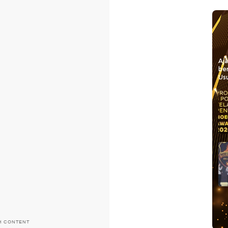
Aj
be
Usu
H CONTENT