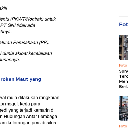
kill
tentu (PKWT/Kontrak) untuk
Fo
 PT GNI tidak ada
uhnya.
aturan Perusahaan (PP).
 dunia akibat kecelakaan
ntunannya.
Foto
Sung
Terc
ntrokan Maut yang
Men
Ber
wal mula dilakukan rangkaian
si mogok kerja para
edi yang terjadi kemarin di
 dan Hubungan Antar Lembaga
m keterangan pers di situs
Foto