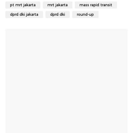
pt mrt jakarta
mrt jakarta
mass rapid transit
dprd dki jakarta
dprd dki
round-up