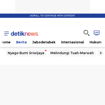
SCROLL TO CONTINUE WITH CONTENT
Home
Berita
Jabodetabek
Internasional
Hukum
Nyago Bumi Sriwijaya
Melindungi Tuah-Marwah
Ba