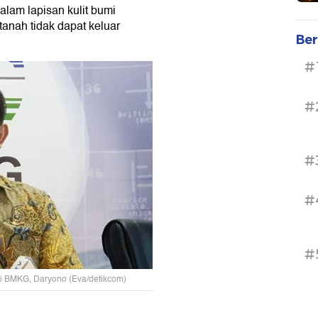
dalam lapisan kulit bumi
tanah tidak dapat keluar
Ber
#
#
#
#
#
i BMKG, Daryono (Eva/detikcom)