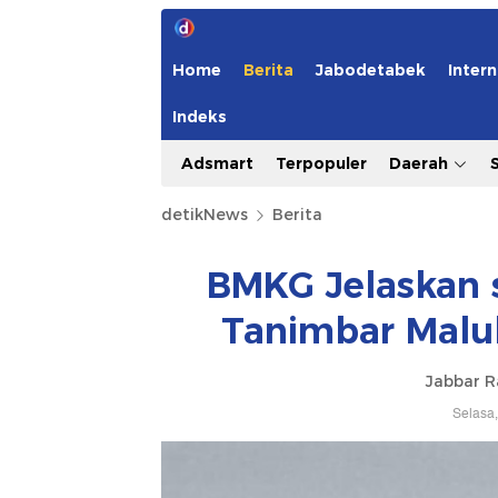
Home
Berita
Jabodetabek
Intern
Indeks
Adsmart
Terpopuler
Daerah
detikNews
Berita
BMKG Jelaskan s
Tanimbar Malu
Jabbar 
Selasa,