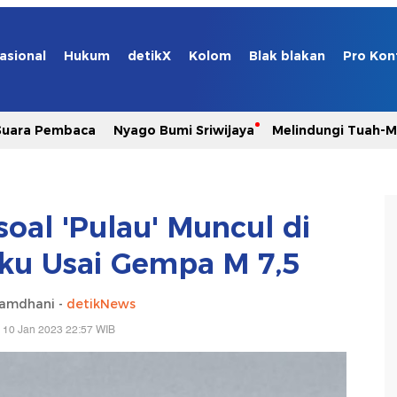
asional
Hukum
detikX
Kolom
Blak blakan
Pro Kon
Suara Pembaca
Nyago Bumi Sriwijaya
Melindungi Tuah-
oal 'Pulau' Muncul di
ku Usai Gempa M 7,5
Ramdhani -
detikNews
 10 Jan 2023 22:57 WIB