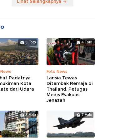
Lihat Selengkapnya
to
5 Foto
4 Foto
 News
Foto News
ihat Padatnya
Lansia Tewas
mukiman Kota
Ditembak Remaja di
nate dari Udara
Thailand, Petugas
Medis Evakuasi
Jenazah
3 Foto
7 Foto