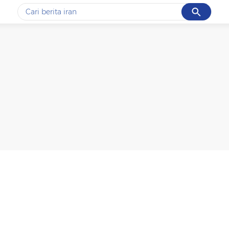
Cancel
Yang sedang ramai dicari
#1
data live draw sgp
#2
kebakaran
#3
prabowo
#4
iran
#5
gempa hari ini
Promoted
Terakhir yang dicari
Loading...