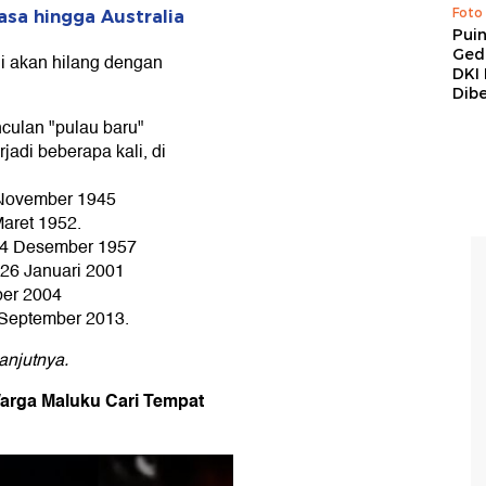
Foto
sa hingga Australia
Pui
Ged
i akan hilang dengan
DKI 
Dibe
ulan "pulau baru"
jadi beberapa kali, di
 November 1945
aret 1952.
a 4 Desember 1957
26 Januari 2001
er 2004
September 2013.
anjutnya.
arga Maluku Cari Tempat