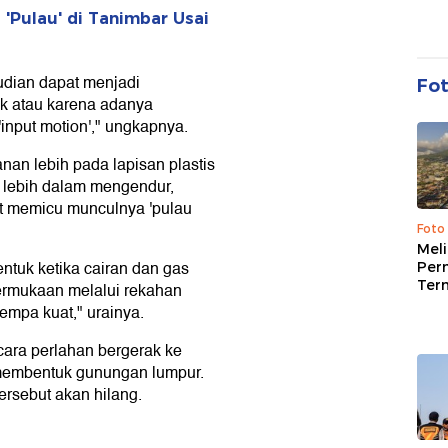
'Pulau' di Tanimbar Usai
udian dapat menjadi
Fo
nik atau karena adanya
nput motion'," ungkapnya.
n lebih pada lapisan plastis
g lebih dalam mengendur,
ut memicu munculnya 'pulau
Foto
Mel
entuk ketika cairan dan gas
Per
Ter
ermukaan melalui rekahan
empa kuat," urainya.
ecara perlahan bergerak ke
membentuk gunungan lumpur.
rsebut akan hilang.