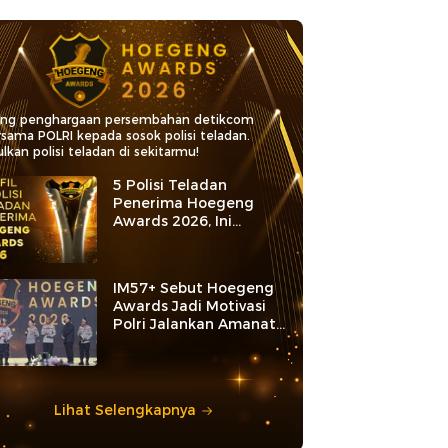
ang penghargaan persembahan detikcom
rsama POLRI kepada sosok polisi teladan.
lkan polisi teladan di sekitarmu!
5 Polisi Teladan
Penerima Hoegeng
Awards 2026, Ini
Kategori dan Kiprahnya
IM57+ Sebut Hoegeng
Awards Jadi Motivasi
Polri Jalankan Amanat
Konstitusi
Lihat Selengkapnya