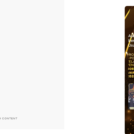
Aj
be
Usu
H CONTENT