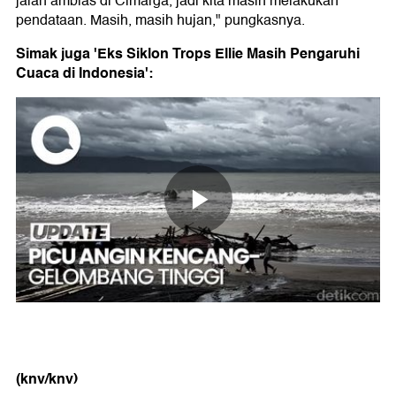
jalan amblas di Cimarga, jadi kita masih melakukan
pendataan. Masih, masih hujan," pungkasnya.
Simak juga 'Eks Siklon Trops Ellie Masih Pengaruhi
Cuaca di Indonesia':
(knv/knv)