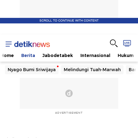
SCROLL TO CONTINUE WITH CONTENT
Home
Berita
Jabodetabek
Internasional
Hukum
Nyago Bumi Sriwijaya
Melindungi Tuah-Marwah
Ban
ADVERTISEMENT