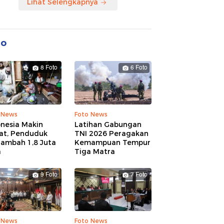
Lihat Selengkapnya
to
8 Foto
6 Foto
 News
Foto News
onesia Makin
Latihan Gabungan
at, Penduduk
TNI 2026 Peragakan
tambah 1,8 Juta
Kemampuan Tempur
a
Tiga Matra
9 Foto
7 Foto
 News
Foto News