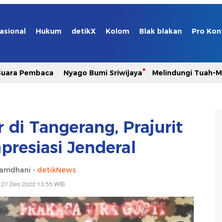
asional
Hukum
detikX
Kolom
Blak blakan
Pro Kon
Suara Pembaca
Nyago Bumi Sriwijaya
Melindungi Tuah-
 di Tangerang, Prajurit
presiasi Jenderal
Ramdhani -
detikNews
 27 Des 2022 13:55 WIB