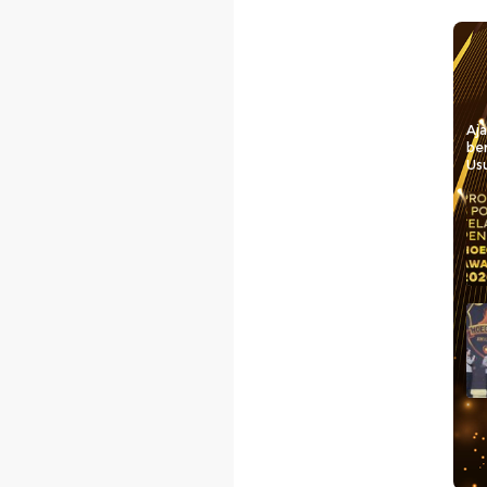
Aj
be
Usu