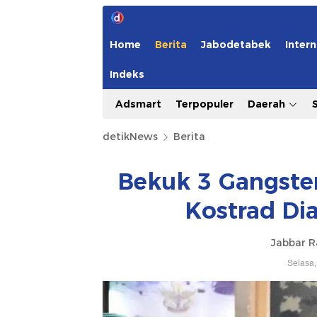
Home
Berita
Jabodetabek
Intern
Indeks
Adsmart
Terpopuler
Daerah
detikNews
Berita
Bekuk 3 Gangster
Kostrad Dia
Jabbar 
Selasa,