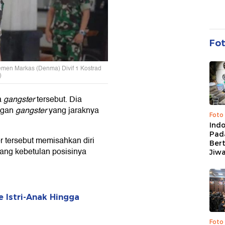
Fo
emen Markas (Denma) Divif 1 Kostrad
)
a
gangster
tersebut. Dia
engan
gangster
yang jaraknya
Foto
Ind
Pad
r tersebut memisahkan diri
Ber
ang kebetulan posisinya
Jiw
e Istri-Anak Hingga
Foto