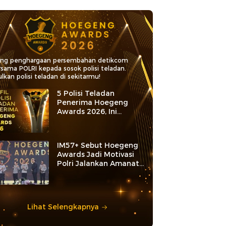
ang penghargaan persembahan detikcom
rsama POLRI kepada sosok polisi teladan.
lkan polisi teladan di sekitarmu!
5 Polisi Teladan
Penerima Hoegeng
Awards 2026, Ini
Kategori dan Kiprahnya
IM57+ Sebut Hoegeng
Awards Jadi Motivasi
Polri Jalankan Amanat
Konstitusi
Lihat Selengkapnya