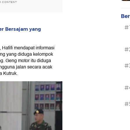
H CONTENT
Ber
#
er Bersajam yang
, Hafifi mendapat informasi
#
ang yang diduga kelompok
g. Geng motor itu diduga
#
guna jalan secara acak
a Kutruk.
#
#