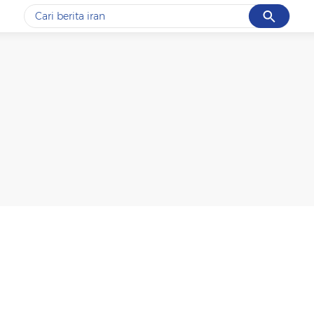
Cancel
Yang sedang ramai dicari
#1
gempa hari ini
#2
demo
#3
gempa
#4
iran
#5
prabowo
Promoted
Terakhir yang dicari
Loading...