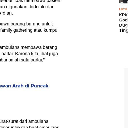
tersebut tidak membawa pasien
 digunakan, tadi info dari
Foto
Ardian.
KPK 
God
bawa barang-barang untuk
Duga
 family gathering atau kumpul
Tin
an ambulans membawa barang
partai. Karena kita lihat juga
ar salah satu partai,"
awan Arah di Puncak
rat-surat dari ambulans
k diperuntukkan buat ambulans