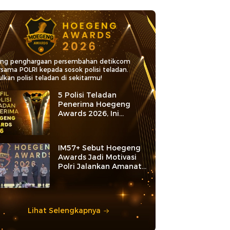
ang penghargaan persembahan detikcom
rsama POLRI kepada sosok polisi teladan.
lkan polisi teladan di sekitarmu!
5 Polisi Teladan
Penerima Hoegeng
Awards 2026, Ini
Kategori dan Kiprahnya
IM57+ Sebut Hoegeng
Awards Jadi Motivasi
Polri Jalankan Amanat
Konstitusi
Lihat Selengkapnya