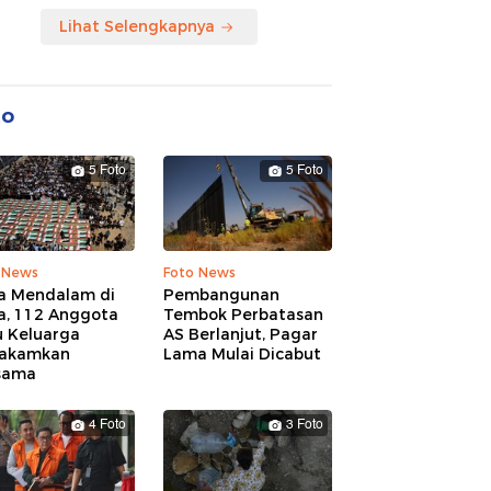
Lihat Selengkapnya
to
5 Foto
5 Foto
 News
Foto News
a Mendalam di
Pembangunan
a, 112 Anggota
Tembok Perbatasan
u Keluarga
AS Berlanjut, Pagar
akamkan
Lama Mulai Dicabut
sama
4 Foto
3 Foto