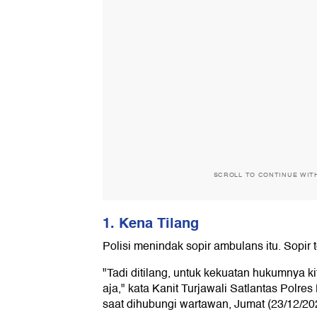
SCROLL TO CONTINUE WIT
1. Kena Tilang
Polisi menindak sopir ambulans itu. Sopir t
"Tadi ditilang, untuk kekuatan hukumnya k
aja," kata Kanit Turjawali Satlantas Polre
saat dihubungi wartawan, Jumat (23/12/20