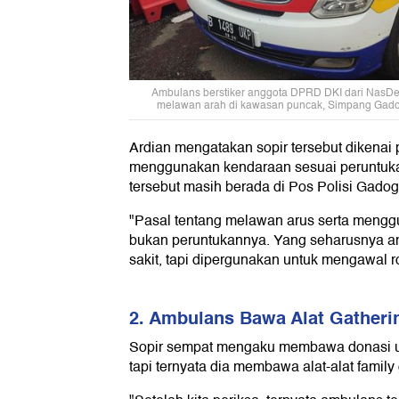
Ambulans berstiker anggota DPRD DKI dari NasDem
melawan arah di kawasan puncak, Simpang Gadog,
Ardian mengatakan sopir tersebut dikenai
menggunakan kendaraan sesuai peruntuk
tersebut masih berada di Pos Polisi Gadog
"Pasal tentang melawan arus serta meng
bukan peruntukannya. Yang seharusnya 
sakit, tapi dipergunakan untuk mengawal 
2. Ambulans Bawa Alat Gatheri
Sopir sempat mengaku membawa donasi un
tapi ternyata dia membawa alat-alat family 