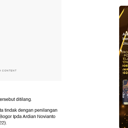
Aj
be
Usu
H CONTENT
ersebut ditilang.
ita tindak dengan penilangan
s Bogor Ipda Ardian Novianto
22).