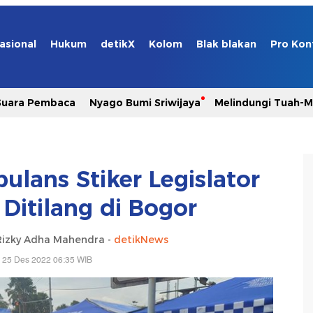
asional
Hukum
detikX
Kolom
Blak blakan
Pro Kon
Suara Pembaca
Nyago Bumi Sriwijaya
Melindungi Tuah-
ulans Stiker Legislator
Ditilang di Bogor
 Rizky Adha Mahendra -
detikNews
 25 Des 2022 06:35 WIB