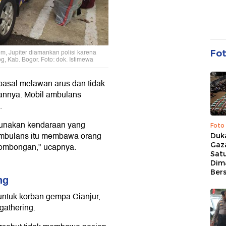
, Jupiter diamankan polisi karena
Fo
 Kab. Bogor. Foto: dok. Istimewa
 pasal melawan arus dan tidak
annya. Mobil ambulans
.
gunakan kendaraan yang
Foto
ambulans itu membawa orang
Duk
Gaz
rombongan," ucapnya.
Sat
Dim
Ber
ng
tuk korban gempa Cianjur,
gathering.