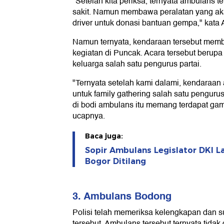
"Setelah kita periksa, ternyata ambulans 
sakit. Namun membawa peralatan yang akan
driver untuk donasi bantuan gempa," kata 
Namun ternyata, kendaraan tersebut mem
kegiatan di Puncak. Acara tersebut berupa
keluarga salah satu pengurus partai.
"Ternyata setelah kami dalami, kendara
untuk family gathering salah satu pengurus 
di bodi ambulans itu memang terdapat gamb
ucapnya.
Baca juga:
Sopir Ambulans Legislator DKI L
Bogor Ditilang
3. Ambulans Bodong
Polisi telah memeriksa kelengkapan dan su
tersebut. Ambulans tersebut ternyata tida