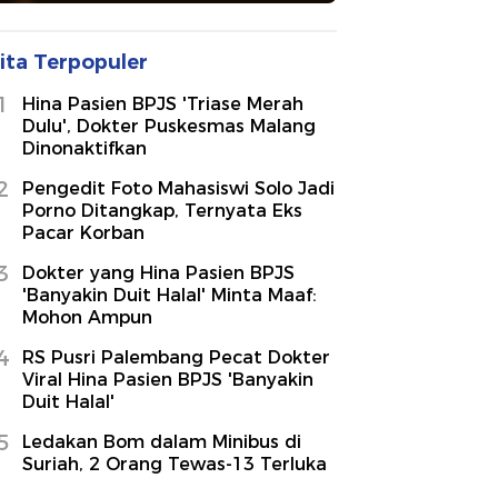
ita Terpopuler
1
Hina Pasien BPJS 'Triase Merah
Dulu', Dokter Puskesmas Malang
Dinonaktifkan
2
Pengedit Foto Mahasiswi Solo Jadi
Porno Ditangkap, Ternyata Eks
Pacar Korban
3
Dokter yang Hina Pasien BPJS
'Banyakin Duit Halal' Minta Maaf:
Mohon Ampun
4
RS Pusri Palembang Pecat Dokter
Viral Hina Pasien BPJS 'Banyakin
Duit Halal'
5
Ledakan Bom dalam Minibus di
Suriah, 2 Orang Tewas-13 Terluka