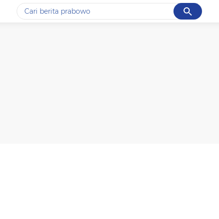
Cancel
Yang sedang ramai dicari
#1
gempa hari ini
#2
gempa
#3
prabowo
#4
iran
#5
demo
Promoted
Terakhir yang dicari
Loading...