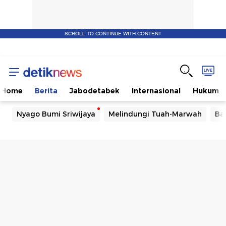
SCROLL TO CONTINUE WITH CONTENT
Home
Berita
Jabodetabek
Internasional
Hukum
Nyago Bumi Sriwijaya
Melindungi Tuah-Marwah
Ba