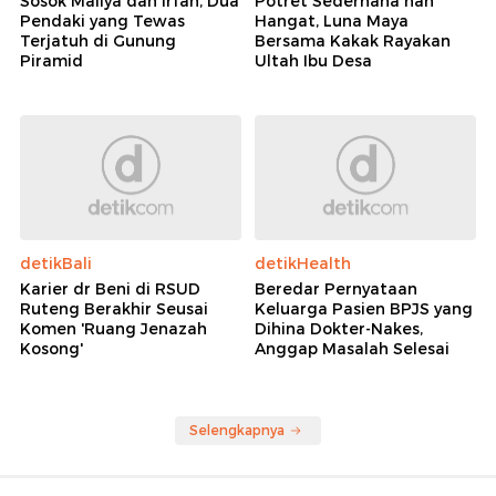
Sosok Maliya dan Irfan, Dua
Potret Sederhana nan
Pendaki yang Tewas
Hangat, Luna Maya
Terjatuh di Gunung
Bersama Kakak Rayakan
Piramid
Ultah Ibu Desa
detikBali
detikHealth
Karier dr Beni di RSUD
Beredar Pernyataan
Ruteng Berakhir Seusai
Keluarga Pasien BPJS yang
Komen 'Ruang Jenazah
Dihina Dokter-Nakes,
Kosong'
Anggap Masalah Selesai
Selengkapnya