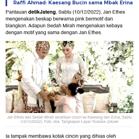
Raffi Ahmad: Kaesang Bucin sama Mbak Erina
detikJateng
Pantauan
, Sabtu (10/12/2022), Jan Ethes
mengenakan beskap berwarna pink bermotif dan
blangkon. Adapun Sedah Mirah mengenakan kebaya
dengan motif yang sama dengan Jan Ethes.
Jan Ethes dan Sedah Mirah serahkan cincin ke Kaesang dan Erina, Sabtu
(10/12/2022). Foto: dok. Tangkapan Layar Youtube Jokowi
Ia tampak membawa kotak cincin yang dihias oleh