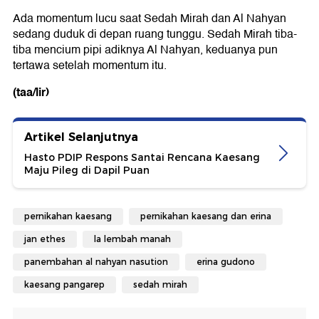
Ada momentum lucu saat Sedah Mirah dan Al Nahyan
sedang duduk di depan ruang tunggu. Sedah Mirah tiba-
tiba mencium pipi adiknya Al Nahyan, keduanya pun
tertawa setelah momentum itu.
(taa/lir)
Artikel Selanjutnya
Hasto PDIP Respons Santai Rencana Kaesang
Maju Pileg di Dapil Puan
pernikahan kaesang
pernikahan kaesang dan erina
jan ethes
la lembah manah
panembahan al nahyan nasution
erina gudono
kaesang pangarep
sedah mirah