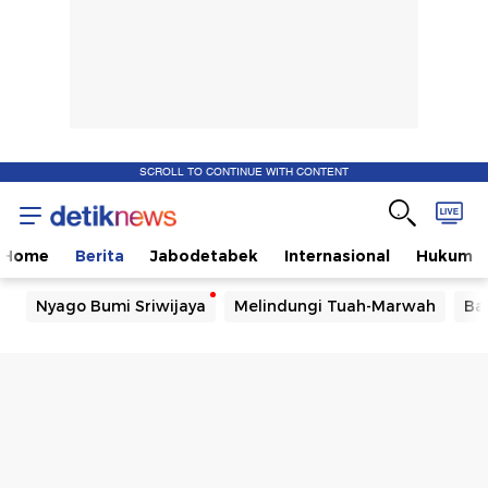
SCROLL TO CONTINUE WITH CONTENT
Home
Berita
Jabodetabek
Internasional
Hukum
Nyago Bumi Sriwijaya
Melindungi Tuah-Marwah
Ba