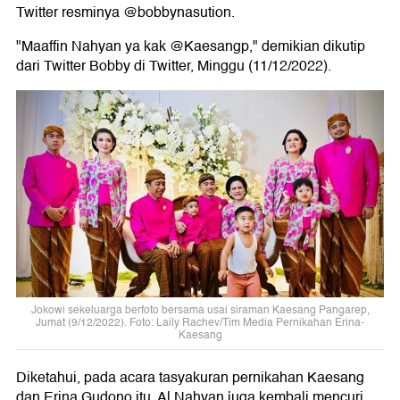
Twitter resminya @bobbynasution.
"Maaffin Nahyan ya kak @Kaesangp," demikian dikutip
dari Twitter Bobby di Twitter, Minggu (11/12/2022).
Jokowi sekeluarga berfoto bersama usai siraman Kaesang Pangarep,
Jumat (9/12/2022). Foto: Laily Rachev/Tim Media Pernikahan Erina-
Kaesang
Diketahui, pada acara tasyakuran pernikahan Kaesang
dan Erina Gudono itu, Al Nahyan juga kembali mencuri