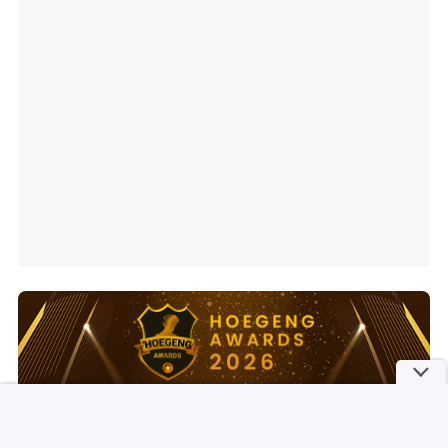
Ajang penghargaan persembahan detikcom bersama POLRI
kepada sosok polisi teladan. Usulkan polisi teladan di
sekitarmu!