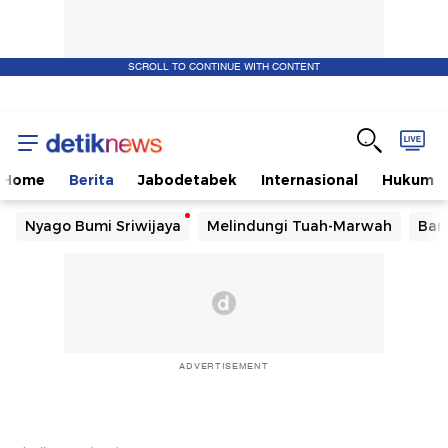
SCROLL TO CONTINUE WITH CONTENT
Home
Berita
Jabodetabek
Internasional
Hukum
Nyago Bumi Sriwijaya
Melindungi Tuah-Marwah
Ban
ADVERTISEMENT