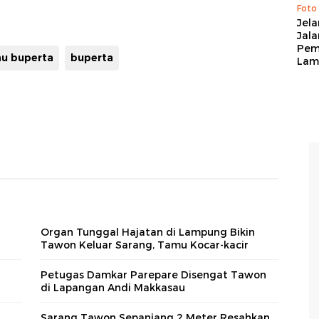
Foto
Jela
Jal
Pem
u buperta
buperta
Lam
Organ Tunggal Hajatan di Lampung Bikin
Tawon Keluar Sarang, Tamu Kocar-kacir
Petugas Damkar Parepare Disengat Tawon
di Lapangan Andi Makkasau
Sarang Tawon Sepanjang 2 Meter Resahkan