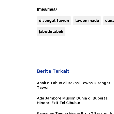
(mea/mea)
disengat tawon
tawon madu
dana
jabodetabek
Berita Terkait
Anak 6 Tahun di Bekasi Tewas Disengat
Tawon
Ada Jambore Muslim Dunia di Buperta,
Hindari Exit Tol Cibubur
Kawanan Tawon Vespa Bikin 2 Sarang di