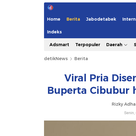
Home
Berita
Jabodetabek
Intern
Indeks
Adsmart
Terpopuler
Daerah
detikNews
Berita
Viral Pria Di
Buperta Cibubur 
Rizky Adh
Senin,