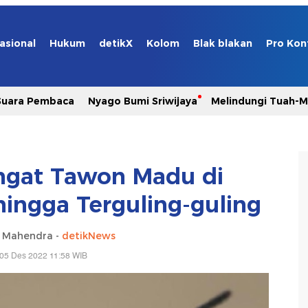
asional
Hukum
detikX
Kolom
Blak blakan
Pro Kon
Suara Pembaca
Nyago Bumi Sriwijaya
Melindungi Tuah-
sengat Tawon Madu di
hingga Terguling-guling
a Mahendra -
detikNews
 05 Des 2022 11:58 WIB