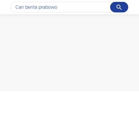
Cancel
Yang sedang ramai dicari
#1
data live draw sgp
#2
kebakaran
#3
prabowo
#4
iran
#5
gempa hari ini
Promoted
Terakhir yang dicari
Loading...