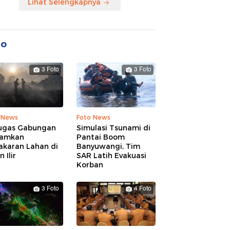
Lihat Selengkapnya
to
3 Foto
3 Foto
 News
Foto News
ugas Gabungan
Simulasi Tsunami di
amkan
Pantai Boom
akaran Lahan di
Banyuwangi, Tim
 Ilir
SAR Latih Evakuasi
Korban
3 Foto
4 Foto