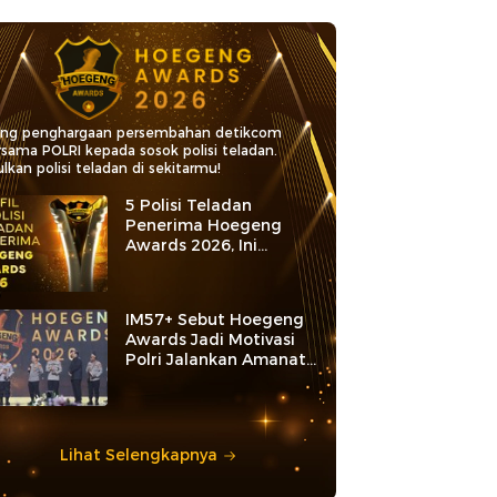
ang penghargaan persembahan detikcom
rsama POLRI kepada sosok polisi teladan.
lkan polisi teladan di sekitarmu!
5 Polisi Teladan
Penerima Hoegeng
Awards 2026, Ini
Kategori dan Kiprahnya
IM57+ Sebut Hoegeng
Awards Jadi Motivasi
Polri Jalankan Amanat
Konstitusi
Lihat Selengkapnya