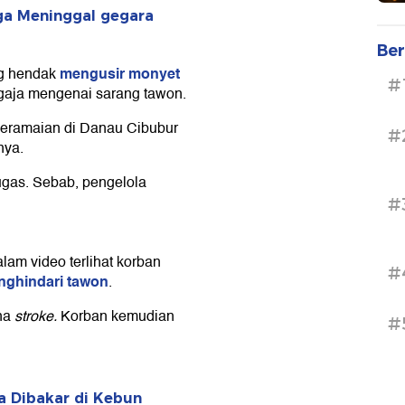
ga Meninggal gegara
Ber
mengusir monyet
g hendak
#
gaja mengenai sarang tawon.
 keramaian di Danau Cibubur
#
nya.
ugas. Sebab, pengelola
#
alam video terlihat korban
#
ghindari tawon
.
ena
stroke.
Korban kemudian
#
 Dibakar di Kebun