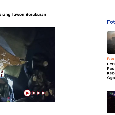
arang Tawon Berukuran
Fo
Foto
Pet
Pad
Keb
Ogan