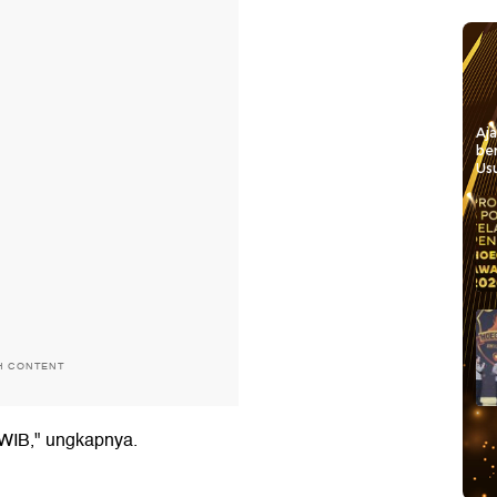
Aj
be
Usu
H CONTENT
0 WIB," ungkapnya.