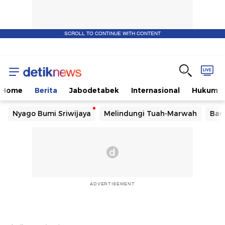
SCROLL TO CONTINUE WITH CONTENT
Home
Berita
Jabodetabek
Internasional
Hukum
Nyago Bumi Sriwijaya
Melindungi Tuah-Marwah
Ban
ADVERTISEMENT