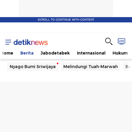
SCROLL TO CONTINUE WITH CONTENT
Home
Berita
Jabodetabek
Internasional
Hukum
Nyago Bumi Sriwijaya
Melindungi Tuah-Marwah
Ba