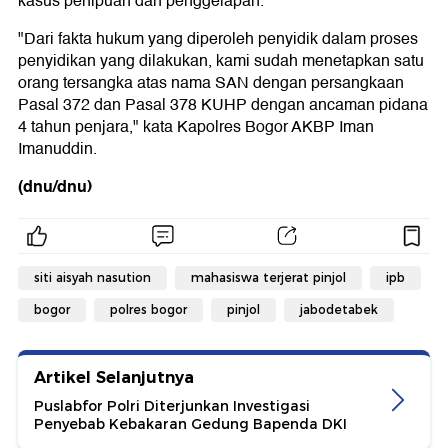
kasus penipuan dan penggelapan.
"Dari fakta hukum yang diperoleh penyidik dalam proses
penyidikan yang dilakukan, kami sudah menetapkan satu
orang tersangka atas nama SAN dengan persangkaan
Pasal 372 dan Pasal 378 KUHP dengan ancaman pidana
4 tahun penjara," kata Kapolres Bogor AKBP Iman
Imanuddin.
(dnu/dnu)
siti aisyah nasution
mahasiswa terjerat pinjol
ipb
bogor
polres bogor
pinjol
jabodetabek
Artikel Selanjutnya
Puslabfor Polri Diterjunkan Investigasi
Penyebab Kebakaran Gedung Bapenda DKI