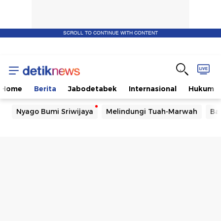
SCROLL TO CONTINUE WITH CONTENT
Home
Berita
Jabodetabek
Internasional
Hukum
Nyago Bumi Sriwijaya
Melindungi Tuah-Marwah
Ba