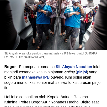
Siti Aisyah tersangka penipu para mahasiswa IPB lewat pinjol (ANTARA
FOTO/YULIUS SATRIA WIJAYA)
Bogor
Siti Aisyah Nasution
-
Perempuan bernama
telah
pinjol
menjadi tersangka kasus pinjaman
online
(
) yang
mahasiswa IPB
bikin para
puyeng. Kini polisi akan
segera memeriksa senior mahasiswa terkait urusan pinjol
itu.
Hal ini disampaikan oleh Kepala Satuan Reserse
Kriminal Polres Bogor AKP Yohanes Redhoi Sigiro saat