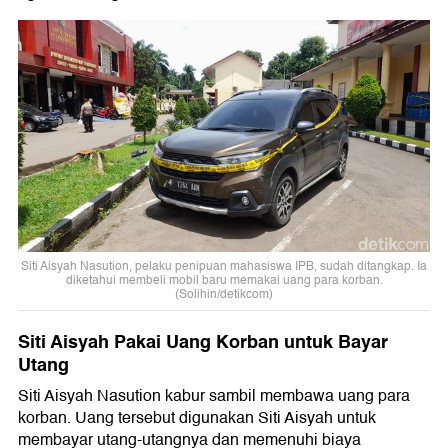
Siti Aisyah Nasution, pelaku penipuan mahasiswa IPB, sudah ditangkap. Ia
diketahui membeli mobil baru memakai uang para korban.
(Solihin/detikcom)
Siti Aisyah Pakai Uang Korban untuk Bayar
Utang
Siti Aisyah Nasution kabur sambil membawa uang para
korban. Uang tersebut digunakan Siti Aisyah untuk
membayar utang-utangnya dan memenuhi biaya