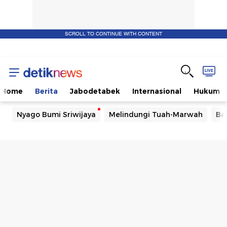
SCROLL TO CONTINUE WITH CONTENT
Home
Berita
Jabodetabek
Internasional
Hukum
Nyago Bumi Sriwijaya
Melindungi Tuah-Marwah
Ba