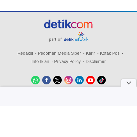
part of
Redaksi
Pedoman Media Siber
Karir
Kotak Pos
Info Iklan
Privacy Policy
Disclaimer
Download aplikasi detikcom
Copyright @ 2026 detikcom, All right reserved