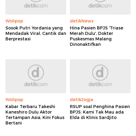
Wolipop
detikNews
Sosok Putri Yordania yang
Hina Pasien BPJS 'Triase
Mendadak Viral, Cantik dan
Merah Dulu', Dokter
Berprestasi
Puskesmas Malang
Dinonaktifkan
Wolipop
detikJogja
Kabar Terbaru Takeshi
RSUP soal Penghina Pasien
Kaneshiro Dulu Aktor
BPJS: Kami Tak Mau ada
Tertampan Asia, Kini Fokus
Elda di Klinis Sardjito
Bertani