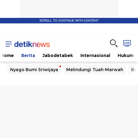
SCROLL TO CONTINUE WITH CONTENT
Home
Berita
Jabodetabek
Internasional
Hukum
Nyago Bumi Sriwijaya
Melindungi Tuah-Marwah
Ba