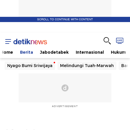
SCROLL TO CONTINUE WITH CONTENT
Home
Berita
Jabodetabek
Internasional
Hukum
Nyago Bumi Sriwijaya
Melindungi Tuah-Marwah
Ban
ADVERTISEMENT