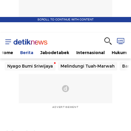
SCROLL TO CONTINUE WITH CONTENT
Home
Berita
Jabodetabek
Internasional
Hukum
Nyago Bumi Sriwijaya
Melindungi Tuah-Marwah
Ban
ADVERTISEMENT