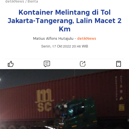
detikNews
Berita
Kontainer Melintang di Tol
Jakarta-Tangerang, Lalin Macet 2
Km
Matius Alfons Hutajulu -
detikNews
Senin, 17 Okt 2022 20:46 WIB