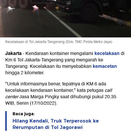
Kecelakaan di Tol Jakarta-Tangerang (Dok. TMC Polda Metro Jaya)
Jakarta
kecelakaan
-
Kendaraan kontainer mengalami
di
Km 6 Tol Jakarta-Tangerang yang mengarah ke
kemacetan
Tangerang. Kecelakaan itu menyebabkan
hingga 2 kilometer.
"Untuk informasinya benar, tepatnya di KM 6 ada
kecelakaan kendaraan kontainer," kata petugas
call
center
Jasa Marga Pingky saat dihubungi pukul 20.35
WIB, Senin (17/10/2022).
Baca juga:
Hilang Kendali, Truk Terperosok ke
Rerumputan di Tol Jagorawi