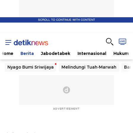
SCROLL TO CONTINUE WITH CONTENT
Home
Berita
Jabodetabek
Internasional
Hukum
Nyago Bumi Sriwijaya
Melindungi Tuah-Marwah
Ban
ADVERTISEMENT