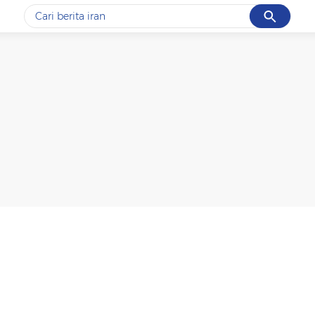
Cancel
Yang sedang ramai dicari
#1
data live draw sgp
#2
piala presiden 2026
#3
prabowo
#4
iran
#5
gempa hari ini
Promoted
Terakhir yang dicari
Loading...