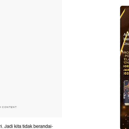
Aj
be
Usu
H CONTENT
. Jadi kita tidak berandai-