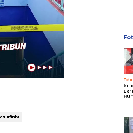
Fo
Foto
Kolo
Ber
HUT
ico afinta