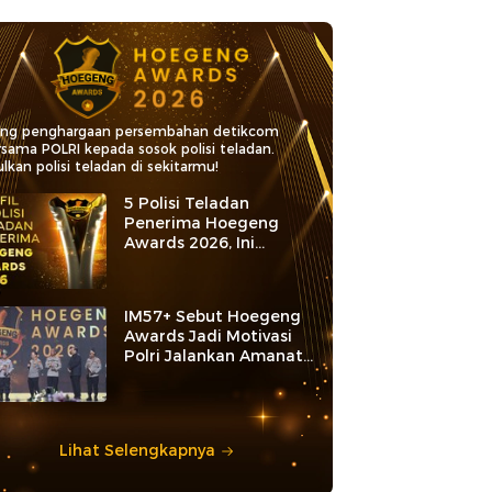
ang penghargaan persembahan detikcom
rsama POLRI kepada sosok polisi teladan.
lkan polisi teladan di sekitarmu!
5 Polisi Teladan
Penerima Hoegeng
Awards 2026, Ini
Kategori dan Kiprahnya
IM57+ Sebut Hoegeng
Awards Jadi Motivasi
Polri Jalankan Amanat
Konstitusi
Lihat Selengkapnya