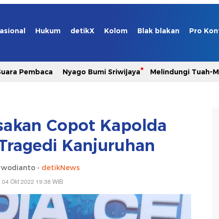
asional
Hukum
detikX
Kolom
Blak blakan
Pro Kon
Suara Pembaca
Nyago Bumi Sriwijaya
Melindungi Tuah-
sakan Copot Kapolda
Tragedi Kanjuruhan
rwodianto -
detikNews
, 04 Okt 2022 19:38 WIB