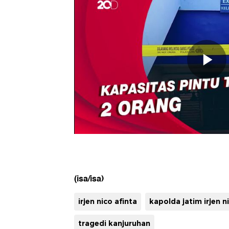
(isa/isa)
irjen nico afinta
kapolda jatim irjen n
tragedi kanjuruhan