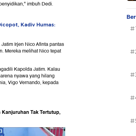
penyidikan," imbuh Dedi.
Ber
icopot, Kadiv Humas:
#
tim Irjen Nico Afinta pantas
n. Mereka melihat Nico tepat
#
gadili Kapolda Jatim. Kalau
#
 Karena nyawa yang hilang
ania, Vigo Vernando, kepada
#
n Kanjuruhan Tak Tertutup,
#