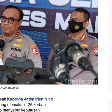
nto/detikJatim)
Kapolda Jatim Irjen Nico
sak
 yang memakan 125 korban
tyo menyebut keputusan