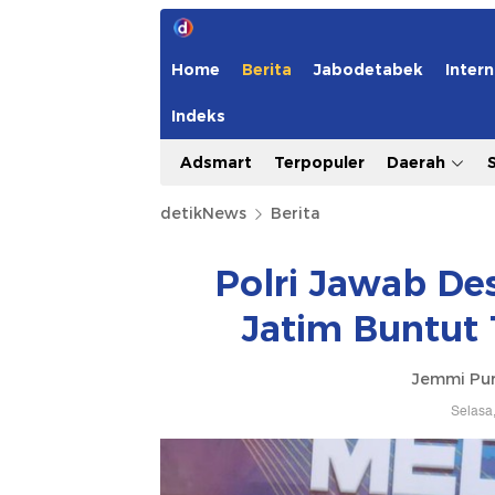
Home
Berita
Jabodetabek
Intern
Indeks
Adsmart
Terpopuler
Daerah
detikNews
Berita
Polri Jawab De
Jatim Buntut 
Jemmi Pu
Selasa