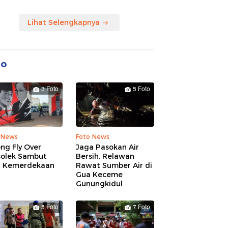
Lihat Selengkapnya
to
3 Foto
5 Foto
 News
Foto News
ng Fly Over
Jaga Pasokan Air
solek Sambut
Bersih, Relawan
 Kemerdekaan
Rawat Sumber Air di
Gua Keceme
Gunungkidul
5 Foto
7 Foto