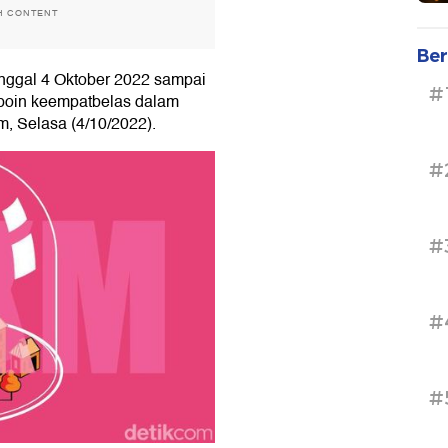
H CONTENT
Ber
tanggal 4 Oktober 2022 sampai
#
 poin keempatbelas dalam
om, Selasa (4/10/2022).
#
#
#
#