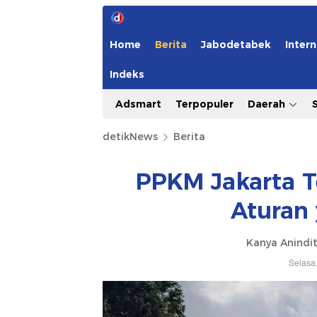
Home
Berita
Jabodetabek
Intern
Indeks
Adsmart
Terpopuler
Daerah
detikNews
Berita
PPKM Jakarta T
Aturan
Kanya Anindit
Selasa