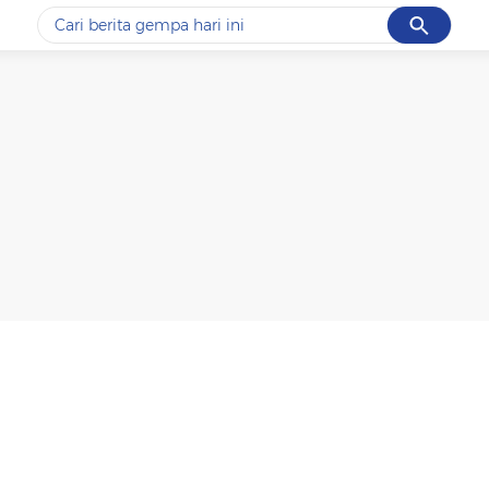
Cancel
Yang sedang ramai dicari
#1
piala presiden 2026
#2
prabowo
#3
gempa hari ini
#4
demo
#5
iran
Promoted
Terakhir yang dicari
Loading...