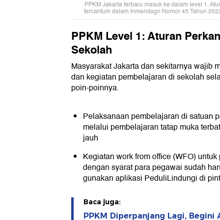
PPKM Jakarta terbaru masuk ke dalam level 1. Atur
tercantum dalam Inmendagri Nomor 45 Tahun 2022. 
PPKM Level 1: Aturan Perkan
Sekolah
Masyarakat Jakarta dan sekitarnya wajib 
dan kegiatan pembelajaran di sekolah sel
poin-poinnya.
Pelaksanaan pembelajaran di satuan p
melalui pembelajaran tatap muka terba
jauh
Kegiatan work from office (WFO) untuk
dengan syarat para pegawai sudah har
gunakan aplikasi PeduliLindungi di pin
Baca juga:
PPKM Diperpanjang Lagi, Begini 