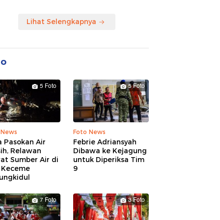
Lihat Selengkapnya
to
5 Foto
5 Foto
 News
Foto News
 Pasokan Air
Febrie Adriansyah
ih, Relawan
Dibawa ke Kejagung
at Sumber Air di
untuk Diperiksa Tim
 Keceme
9
ungkidul
7 Foto
3 Foto