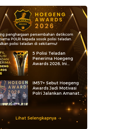
ang penghargaan persembahan detikcom
rsama POLRI kepada sosok polisi teladan.
lkan polisi teladan di sekitarmu!
5 Polisi Teladan
Penerima Hoegeng
Awards 2026, Ini
Kategori dan Kiprahnya
IM57+ Sebut Hoegeng
Awards Jadi Motivasi
Polri Jalankan Amanat
Konstitusi
Lihat Selengkapnya