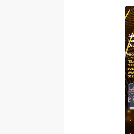
Aj
be
Usu