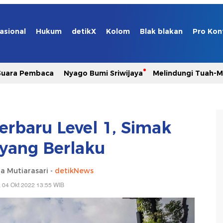
asional
Hukum
detikX
Kolom
Blak blakan
Pro Kon
Suara Pembaca
Nyago Bumi Sriwijaya
Melindungi Tuah-
erbaru Level 1, Simak
 yang Berlaku
a Mutiarasari -
detikNews
, 04 Okt 2022 13:55 WIB