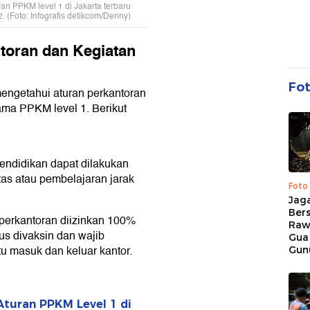
an PPKM level 1 di Jakarta terbaru
(Foto: Infografis detikcom/Denny)
toran dan Kegiatan
Fo
mengetahui aturan perkantoran
ama PPKM level 1. Berikut
endidikan dapat dilakukan
tas atau pembelajaran jarak
Foto
Jaga
Bers
 perkantoran diizinkan 100%
Raw
us divaksin dan wajib
Gua
tu masuk dan keluar kantor.
Gun
Aturan PPKM Level 1 di