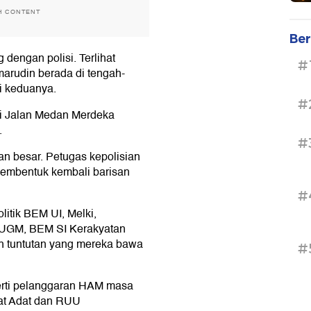
H CONTENT
Ber
 dengan polisi. Terlihat
#
arudin berada di tengah-
i keduanya.
#
di Jalan Medan Merdeka
.
#
an besar. Petugas kepolisian
embentuk kembali barisan
#
itik BEM UI, Melki,
GM, BEM SI Kerakyatan
uh tuntutan yang mereka bawa
#
perti pelanggaran HAM masa
at Adat dan RUU