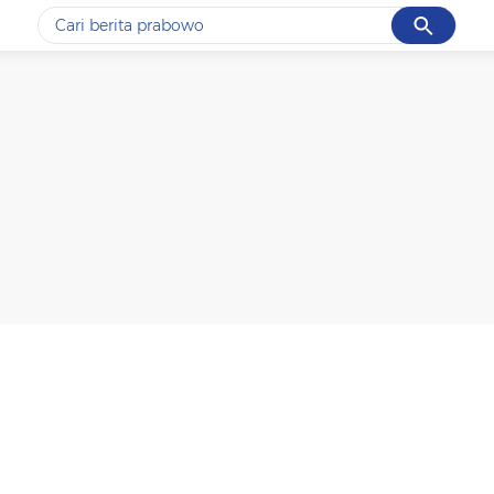
Cancel
Yang sedang ramai dicari
#1
data live draw sgp
#2
k-talk
#3
kebakaran
#4
prabowo
#5
gempa hari ini
Promoted
Terakhir yang dicari
Loading...