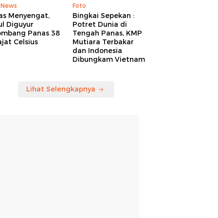
 News
Foto
as Menyengat,
Bingkai Sepekan :
l Diguyur
Potret Dunia di
ombang Panas 38
Tengah Panas, KMP
jat Celsius
Mutiara Terbakar
dan Indonesia
Dibungkam Vietnam
Lihat Selengkapnya