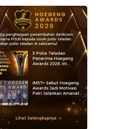
ang penghargaan persembahan detikcom
rsama POLRI kepada sosok polisi teladan.
lkan polisi teladan di sekitarmu!
5 Polisi Teladan
Penerima Hoegeng
Awards 2026, Ini
Kategori dan Kiprahnya
IM57+ Sebut Hoegeng
Awards Jadi Motivasi
Polri Jalankan Amanat
Konstitusi
Lihat Selengkapnya