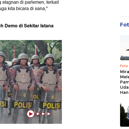
tagnan di parlemen, terkait
uga kita bicara di sana,"
Fo
h Demo di Sekitar Istana
Foto
Mir
Mel
Pam
Uda
Han