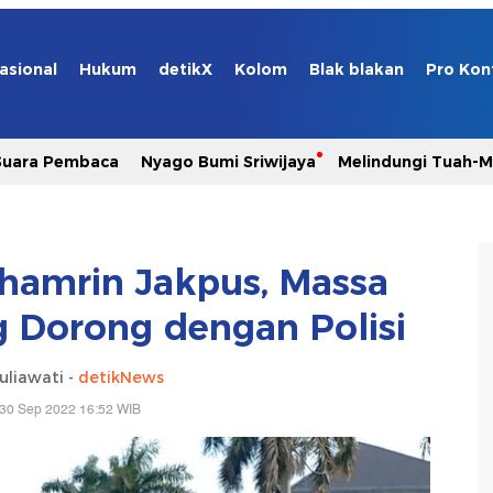
asional
Hukum
detikX
Kolom
Blak blakan
Pro Kon
Suara Pembaca
Nyago Bumi Sriwijaya
Melindungi Tuah-
hamrin Jakpus, Massa
g Dorong dengan Polisi
uliawati -
detikNews
 30 Sep 2022 16:52 WIB