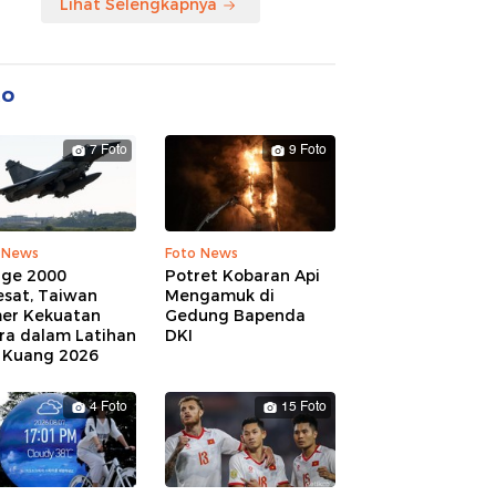
Lihat Selengkapnya
to
7 Foto
9 Foto
 News
Foto News
age 2000
Potret Kobaran Api
esat, Taiwan
Mengamuk di
er Kekuatan
Gedung Bapenda
ra dalam Latihan
DKI
 Kuang 2026
4 Foto
15 Foto