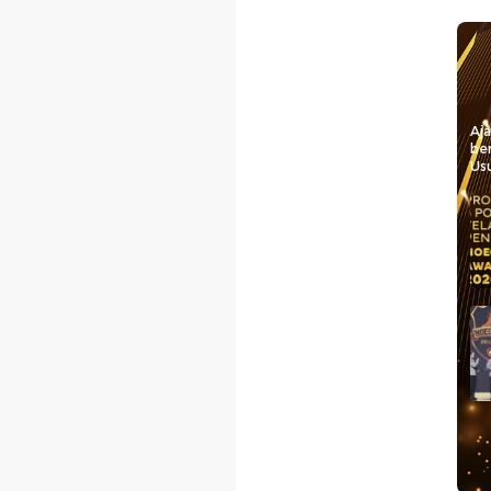
Aj
be
Usu