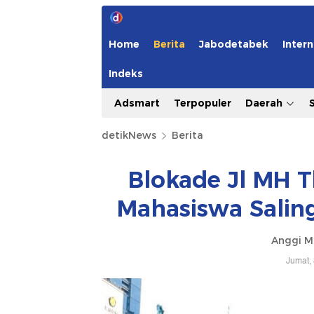
Home
Berita
Jabodetabek
Intern
Indeks
Adsmart
Terpopuler
Daerah
detikNews
Berita
Blokade Jl MH T
Mahasiswa Salin
Anggi M
Jumat,