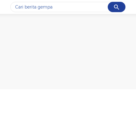
Cancel
Yang sedang ramai dicari
#1
gempa hari ini
#2
demo
#3
gempa
#4
iran
#5
prabowo
Promoted
Terakhir yang dicari
Loading...