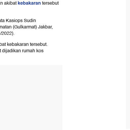
kebakaran
an akibat
tersebut
kata Kasiops Sudin
tan (Gulkarmat) Jakbar,
/2022).
at kebakaran tersebut.
 dijadikan rumah kos