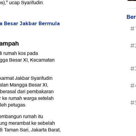
s)," ucap Syarifudin.
Ber
a Besar Jakbar Bermula
#
Sampah
#
di rumah kos pada
gga Besar XI, Kecamatan
#
armat Jakbar Syarifudin
alan Mangga Besar XI,
#
 berasal dari pembakaran
r ke rumah warga setelah
#
oleh petugas.
embangun rumah itu
ung merambat ke sebelah
i Taman Sari, Jakarta Barat,