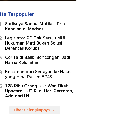
ita Terpopuler
1
Sadisnya Saepul Mutilasi Pria
Kenalan di Medsos
2
Legislator PD Tak Setuju MUI:
Hukuman Mati Bukan Solusi
Berantas Korupsi
3
Cerita di Balik 'Bencongan' Jadi
Nama Kelurahan
4
Kecaman dari Senayan ke Nakes
yang Hina Pasien BPJS
5
128 Ribu Orang Ikut War Tiket
Upacara HUT RI di Hari Pertama,
Ada dari LN
Lihat Selengkapnya