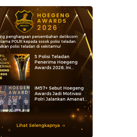
ang penghargaan persembahan detikcom
rsama POLRI kepada sosok polisi teladan.
lkan polisi teladan di sekitarmu!
5 Polisi Teladan
Penerima Hoegeng
Awards 2026, Ini
Kategori dan Kiprahnya
IM57+ Sebut Hoegeng
Awards Jadi Motivasi
Polri Jalankan Amanat
Konstitusi
Lihat Selengkapnya