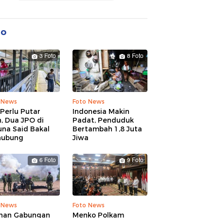
to
3 Foto
8 Foto
 News
Foto News
Perlu Putar
Indonesia Makin
, Dua JPO di
Padat, Penduduk
una Said Bakal
Bertambah 1,8 Juta
hubung
Jiwa
6 Foto
9 Foto
 News
Foto News
ihan Gabungan
Menko Polkam