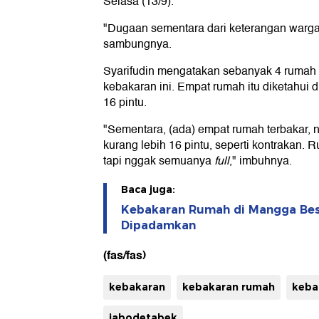
Selasa (13/9).
"Dugaan sementara dari keterangan warga,
sambungnya.
Syarifudin mengatakan sebanyak 4 rumah
kebakaran ini. Empat rumah itu diketahui 
16 pintu.
"Sementara, (ada) empat rumah terbakar, 
kurang lebih 16 pintu, seperti kontrakan
tapi nggak semuanya
full
," imbuhnya.
Baca juga:
Kebakaran Rumah di Mangga Besa
Dipadamkan
(fas/fas)
kebakaran
kebakaran rumah
keba
jabodetabek