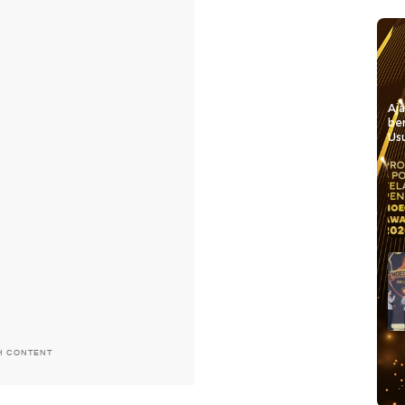
Aj
be
Usu
H CONTENT