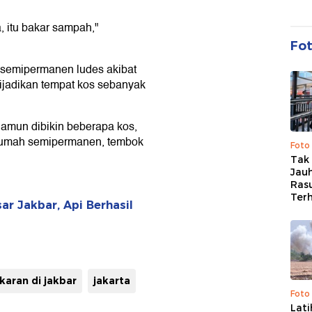
 itu bakar sampah,"
Fo
 semipermanen ludes akibat
dijadikan tempat kos sebanyak
namun dibikin beberapa kos,
. Rumah semipermanen, tembok
Foto
Tak 
Jauh
Ras
Ter
r Jakbar, Api Berhasil
karan di jakbar
jakarta
Foto
Lat