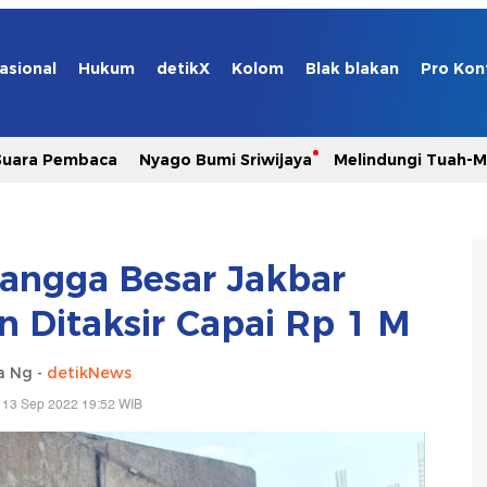
asional
Hukum
detikX
Kolom
Blak blakan
Pro Kon
Suara Pembaca
Nyago Bumi Sriwijaya
Melindungi Tuah-
angga Besar Jakbar
n Ditaksir Capai Rp 1 M
ia Ng -
detikNews
 13 Sep 2022 19:52 WIB