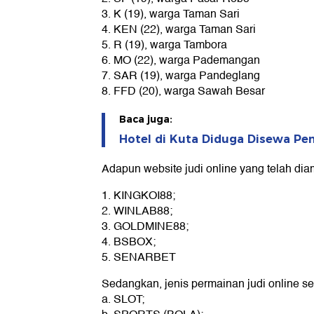
3. K (19), warga Taman Sari
4. KEN (22), warga Taman Sari
5. R (19), warga Tambora
6. MO (22), warga Pademangan
7. SAR (19), warga Pandeglang
8. FFD (20), warga Sawah Besar
Baca juga:
Hotel di Kuta Diduga Disewa Pen
Adapun website judi online yang telah dia
1. KINGKOI88;
2. WINLAB88;
3. GOLDMINE88;
4. BSBOX;
5. SENARBET
Sedangkan, jenis permainan judi online se
a. SLOT;