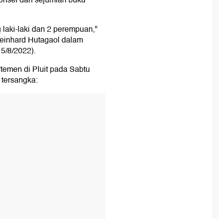
onsel dan sejumlah buku
laki-laki dan 2 perempuan,"
Reinhard Hutagaol dalam
15/8/2022).
temen di Pluit pada Sabtu
a tersangka: