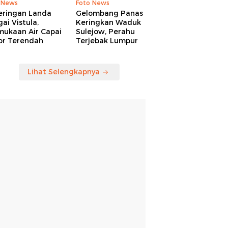
 News
Foto News
eringan Landa
Gelombang Panas
ai Vistula,
Keringkan Waduk
mukaan Air Capai
Sulejow, Perahu
or Terendah
Terjebak Lumpur
Lihat Selengkapnya