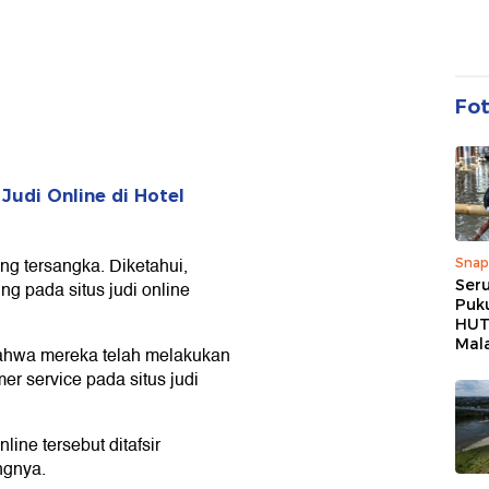
Fo
 Judi Online di Hotel
g tersangka. Diketahui,
Snap
Ser
 pada situs judi online
Puk
HUT 
Mal
ahwa mereka telah melakukan
r service pada situs judi
line tersebut ditafsir
ngnya.