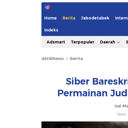
Home
Berita
Jabodetabek
Intern
Indeks
Adsmart
Terpopuler
Daerah
detikNews
Berita
Siber Baresk
Permainan Judi
Isal M
Senin,