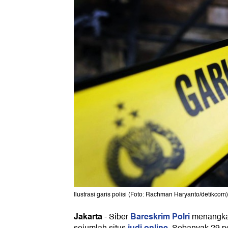
Ilustrasi garis polisi (Foto: Rachman Haryanto/detikcom)
Jakarta
Bareskrim Polri
-
Siber
menangkap
judi online