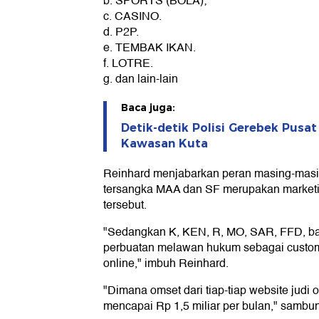
b. SPORTS (BOLA);
c. CASINO.
d. P2P.
e. TEMBAK IKAN.
f. LOTRE.
g. dan lain-lain
Baca juga:
Detik-detik Polisi Gerebek Pusat
Kawasan Kuta
Reinhard menjabarkan peran masing-masin
tersangka MAA dan SF merupakan marketing
tersebut.
"Sedangkan K, KEN, R, MO, SAR, FFD, b
perbuatan melawan hukum sebagai custome
online," imbuh Reinhard.
"Dimana omset dari tiap-tiap website judi on
mencapai Rp 1,5 miliar per bulan," sambu