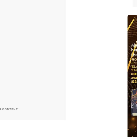
Aj
be
Usu
H CONTENT