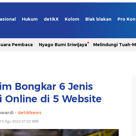
asional
Hukum
detikX
Kolom
Blak blakan
Pro Kon
Suara Pembaca
Nyago Bumi Sriwijaya
Melindungi Tuah-
rim Bongkar 6 Jenis
 Online di 5 Website
awardi -
detikNews
 15 Agu 2022 07:02 WIB