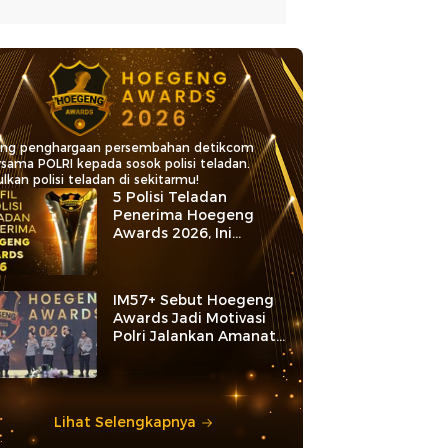
ang penghargaan persembahan detikcom
rsama POLRI kepada sosok polisi teladan.
lkan polisi teladan di sekitarmu!
5 Polisi Teladan
Penerima Hoegeng
Awards 2026, Ini
Kategori dan Kiprahnya
IM57+ Sebut Hoegeng
Awards Jadi Motivasi
Polri Jalankan Amanat
Konstitusi
Lihat Selengkapnya