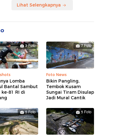
Lihat Selengkapnya
to
3 Foto
7 Foto
shots
Foto News
unya Lomba
Bikin Pangling,
ul Bantal Sambut
Tembok Kusam
ke-81 RI di
Sungai Tiram Disulap
ang
Jadi Mural Cantik
5 Foto
5 Foto