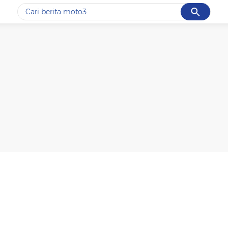
Cancel
Yang sedang ramai dicari
#1
motogp
#2
moto3
#3
bromo
#4
iran
#5
data live draw sgp
Promoted
Terakhir yang dicari
Loading...