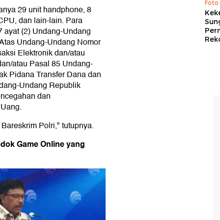
Foto
anya 29 unit handphone, 8
Kek
CPU, dan lain-lain. Para
Sung
 27 ayat (2) Undang-Undang
Per
Rek
n Atas Undang-Undang Nomor
aksi Elektronik dan/atau
dan/atau Pasal 85 Undang-
ak Pidana Transfer Dana dan
Undang-Undang Republik
encegahan dan
 Uang.
areskrim Polri," tutupnya.
rkedok Game Online yang