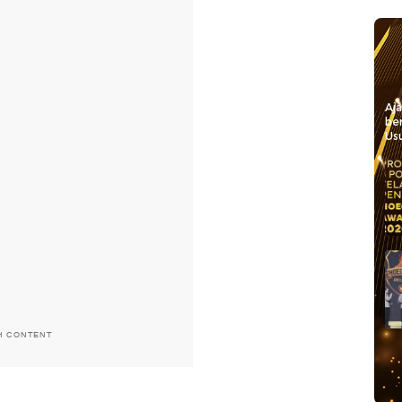
Aj
be
Usu
H CONTENT