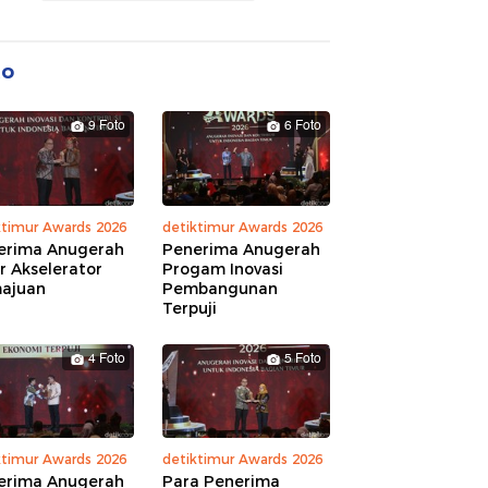
to
9 Foto
6 Foto
ktimur Awards 2026
detiktimur Awards 2026
erima Anugerah
Penerima Anugerah
r Akselerator
Progam Inovasi
ajuan
Pembangunan
Terpuji
4 Foto
5 Foto
ktimur Awards 2026
detiktimur Awards 2026
erima Anugerah
Para Penerima