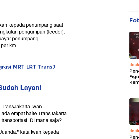
Fo
akan kepada penumpang saat
ngkutan pengumpan (feeder).
dibayar penumpang
 per km.
deti
egrasi MRT-LRT-TransJ
Pen
Figu
Kem
 Sudah Layani
 TransJakarta Iwan
 ada empat halte TransJakarta
transportasi. Di mana saja?
Juanda," kata Iwan kepada
deti
Pen