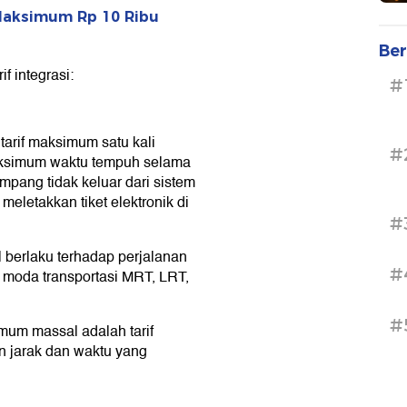
 Maksimum Rp 10 Ribu
Ber
if integrasi:
#
tarif maksimum satu kali
#
aksimum waktu tempuh selama
mpang tidak keluar dari sistem
eletakkan tiket elektronik di
#
 berlaku terhadap perjalanan
#
 moda transportasi MRT, LRT,
#
mum massal adalah tarif
an jarak dan waktu yang