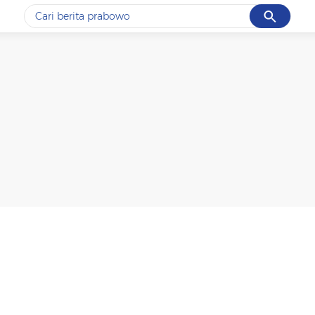
Cancel
Yang sedang ramai dicari
#1
data live draw sgp
#2
piala presiden 2026
#3
prabowo
#4
iran
#5
gempa hari ini
Promoted
Terakhir yang dicari
Loading...