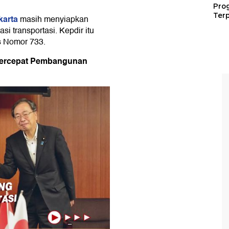
Pro
Terp
karta
masih menyiapkan
si transportasi. Kepdir itu
 Nomor 733.
Percepat Pembangunan