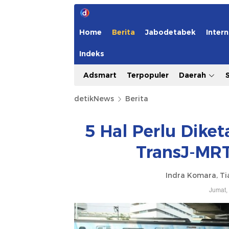
Home
Berita
Jabodetabek
Intern
Indeks
Adsmart
Terpopuler
Daerah
detikNews
Berita
5 Hal Perlu Diketa
TransJ-MRT
Indra Komara, Ti
Jumat,