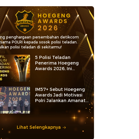
ang penghargaan persembahan detikcom
rsama POLRI kepada sosok polisi teladan.
lkan polisi teladan di sekitarmu!
5 Polisi Teladan
Penerima Hoegeng
Awards 2026, Ini
Kategori dan Kiprahnya
IM57+ Sebut Hoegeng
Awards Jadi Motivasi
Polri Jalankan Amanat
Konstitusi
Lihat Selengkapnya