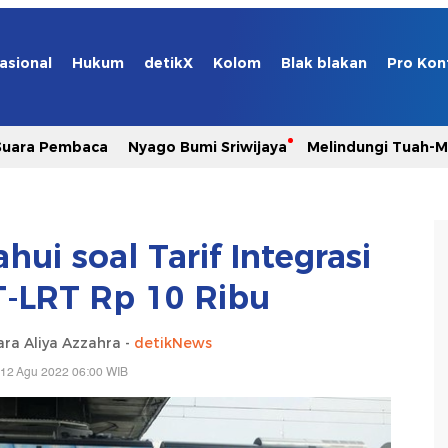
asional
Hukum
detikX
Kolom
Blak blakan
Pro Kon
Suara Pembaca
Nyago Bumi Sriwijaya
Melindungi Tuah-
hui soal Tarif Integrasi
-LRT Rp 10 Ribu
ara Aliya Azzahra -
detikNews
 12 Agu 2022 06:00 WIB