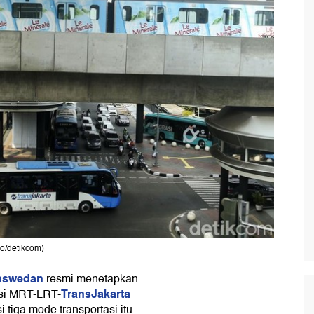
ho/detikcom)
Baswedan
resmi menetapkan
TransJakarta
tasi MRT-LRT-
i tiga mode transportasi itu