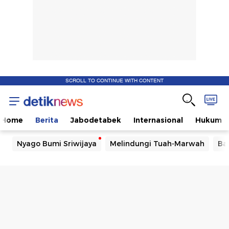
SCROLL TO CONTINUE WITH CONTENT
Home
Berita
Jabodetabek
Internasional
Hukum
Nyago Bumi Sriwijaya
Melindungi Tuah-Marwah
Ba